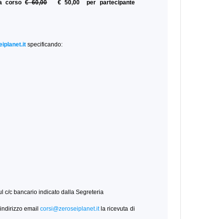
ta corso
€ 60,00
€ 50,00 per partecipante
iplanet.it
specificando:
ul c/c bancario indicato dalla Segreteria
indirizzo email
corsi@zeroseiplanet.it
la ricevuta di