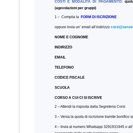
COSTI E MODALITÁ DI PAGAMENTO:
quo
(agevolazioni per gruppi)
1 – Compila la
FORM DI ISCRIZIONE
oppure invia un’ email all’indirizzo
corsi@zerose
NOME E COGNOME
INDIRIZZO
EMAIL
TELEFONO
CODICE FISCALE
SCUOLA
CORSO A CUI CI SI ISCRIVE
2 – Attendi la risposta dalla Segreteria Corsi
3 – Versa la quota di iscrizione tramite bonifico s
4 – Invia al numero Whatsapp 3291931945 o all’