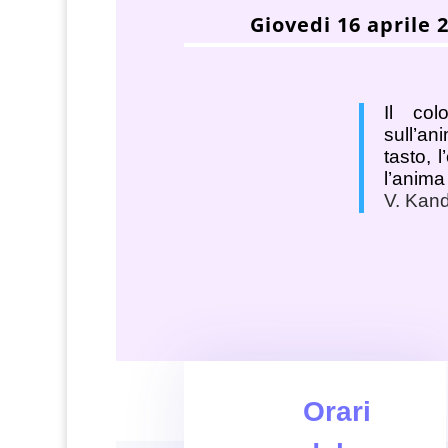
Giovedi 16 aprile 
Il co
sull’ani
tasto, l
l’anima
V. Kand
Orari