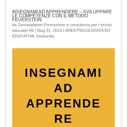
INSEGNAMI AD APPRENDERE – SVILUPPARE
LE COMPETENZE CON IL METODO
FEUERSTEIN
da
Zeroseiplanet Formazione e consulenza per i servizi
educativi 06
|
Mag 31, 2019
|
AREA PSICOLOGICA ED
EDUCATIVA
,
lombardia
INSEGNAMI
AD
APPRENDE
RE