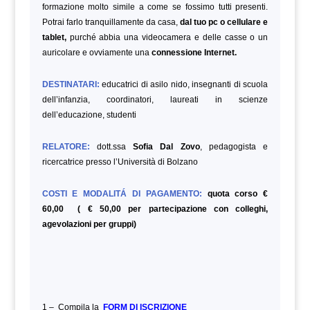
formazione molto simile a come se fossimo tutti presenti.
Potrai farlo tranquillamente da casa,
dal tuo pc o cellulare e
tablet,
purché abbia una videocamera e delle casse o un
auricolare e ovviamente una
connessione Internet.
DESTINATARI:
educatrici di asilo nido, insegnanti di scuola
dell’infanzia, coordinatori, laureati in scienze
dell’educazione,
studenti
RELATORE:
dott.ssa
Sofia Dal Zovo
, pedagogista e
ricercatrice presso l’Università di Bolzano
COSTI E MODALITÁ DI PAGAMENTO:
quota corso €
60,00 ( € 50,00 per partecipazione con colleghi,
agevolazioni per gruppi)
1 – Compila la
FORM DI ISCRIZIONE