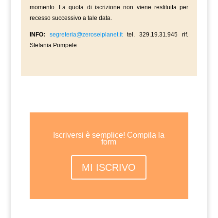
momento. La quota di iscrizione non viene restituita per
recesso successivo a tale data.
INFO:
segreteria@zeroseiplanet.it
tel. 329.19.31.945 rif.
Stefania Pompele
Iscriversi è semplice! Compila la
form
MI ISCRIVO