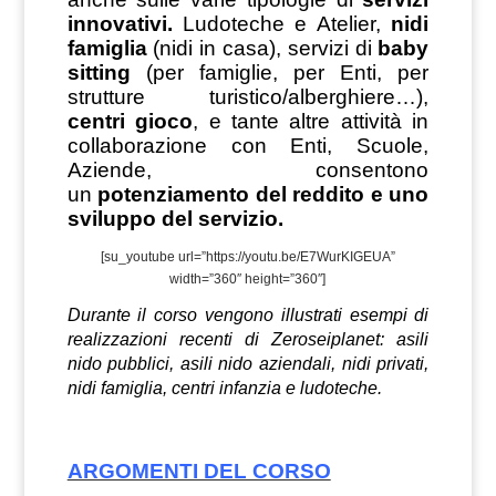
innovativi.
Ludoteche e Atelier,
nidi
famiglia
(nidi in casa), servizi di
baby
sitting
(per famiglie, per Enti, per
strutture turistico/alberghiere…),
centri gioco
, e tante altre attività in
collaborazione con Enti, Scuole,
Aziende, consentono
un
potenziamento del reddito e uno
sviluppo del servizio.
[su_youtube url=”https://youtu.be/E7WurKIGEUA”
width=”360″ height=”360″]
Durante il corso vengono illustrati esempi di
realizzazioni
recenti
di Zeroseiplanet: asili
nido pubblici, asili nido aziendali, nidi privati,
nidi famiglia, centri infanzia e ludoteche.
ARGOMENTI DEL CORSO