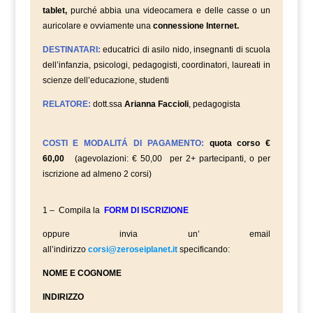
tablet,
purché abbia una videocamera e delle casse o un
auricolare e ovviamente una
connessione Internet.
DESTINATARI:
educatrici di asilo nido, insegnanti di scuola
dell’infanzia, psicologi, pedagogisti, coordinatori, laureati in
scienze dell’educazione, studenti
RELATORE:
dott.ssa
Arianna Faccioli
, pedagogista
COSTI E MODALITÁ DI PAGAMENTO:
quota corso €
60,00
(agevolazioni: € 50,00 per 2+ partecipanti, o per
iscrizione ad almeno 2 corsi)
1 – Compila la
FORM DI ISCRIZIONE
oppure invia un’ email
all’indirizzo
corsi@zeroseiplanet.it
specificando:
NOME E COGNOME
INDIRIZZO