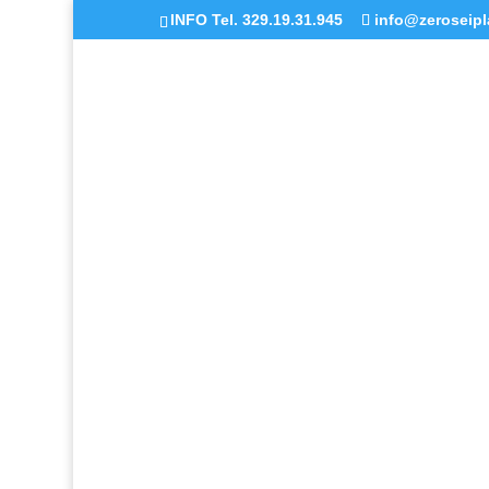
INFO Tel. 329.19.31.945
info@zeroseipla
FORMAZIONE E
SERVIZI EDUCA
Chiedi Info
Iscriviti a