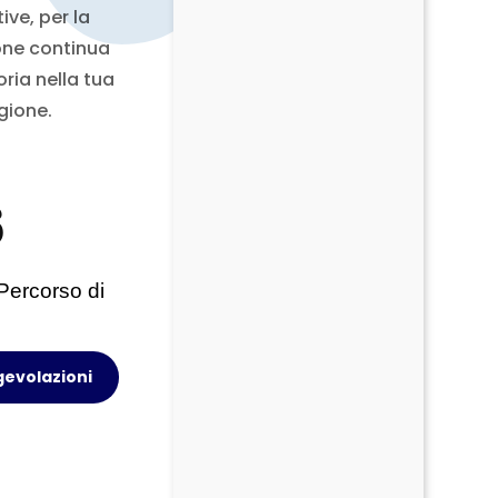
ive, per la
one continua
ria nella tua
gione.
6
Percorso di
gevolazioni