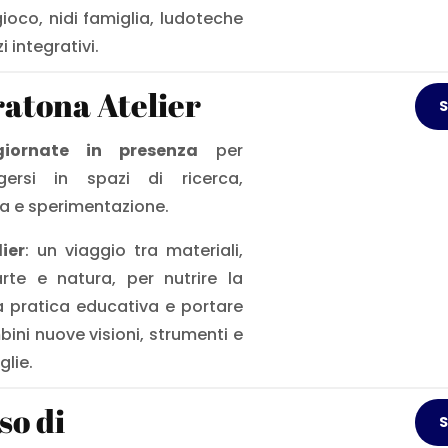
gioco, nidi famiglia, ludoteche
zi integrativi.
atona Atelier
S
iornate in presenza
per
gersi in spazi di ricerca,
za e sperimentazione.
lier
: un viaggio tra materiali,
arte e natura, per nutrire la
a pratica educativa e portare
bini nuove visioni, strumenti e
glie.
so di
S