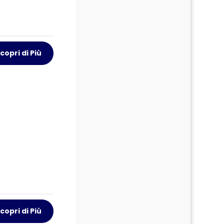
copri di Più
copri di Più