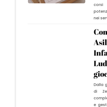
corsi
potenz
nei ser
Com
Asi
Inf
Lud
gio
Dalla 
di Ze
comple
e gesti