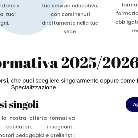
format
d che si
tuo servizio educativo,
formazi
ai tuoi
con corsi tenuti
obbligato
gni.
direttamente nella tua
re
sede.
ormativa 2025/202
rsi,
che puoi scegliere singolarmente oppure come 
Specializzazione.
i singoli
A
 la nostra offerta formativa
educatori, insegnanti,
atori pedagogici e atelieristi: