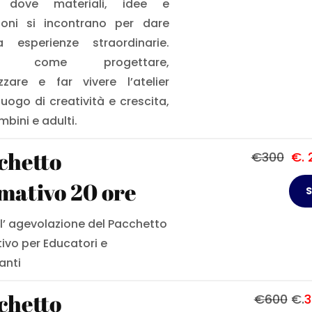
, dove materiali, idee e
zioni si incontrano per dare
 esperienze straordinarie.
ri come progettare,
zzare e far vivere l’atelier
uogo di creatività e crescita,
bini e adulti.
chetto
€300
€. 
mativo 20 ore
S
 l’ agevolazione del Pacchetto
ivo per Educatori e
anti
chetto
€600
€.
3