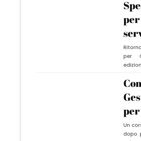
Spe
per
ser
Ritorn
per C
edizio
Com
Ges
per
Un cor
dopo p