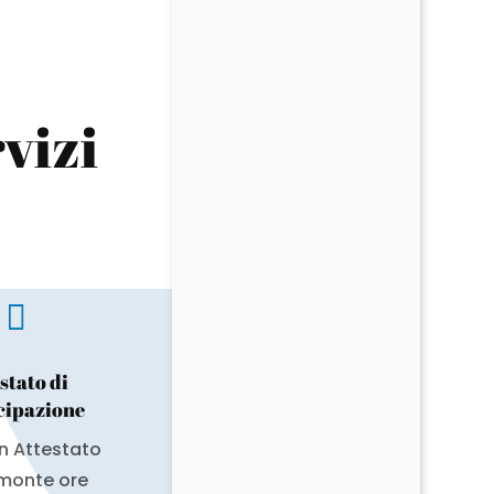
vizi

stato di
cipazione
un Attestato
 monte ore