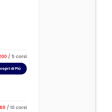
200
/ 5 corsi
copri di Più
65
/ 10 corsi