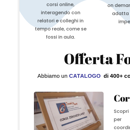
corsi online,
on deman
interagendo con
adatta 
relatori e colleghi in
impe
tempo reale, come se
fossi in aula.
Offerta F
Abbiamo un
CATALOGO
di 400+ co
Cors
Scopri
per 
coordin