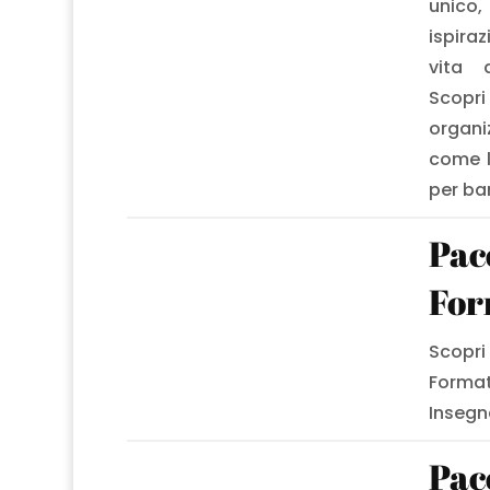
unico
ispira
vita a
Scop
organi
come l
per bam
Pac
For
Scopri
Format
Insegn
Pac