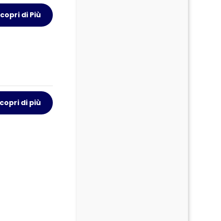
copri di Più
copri di più