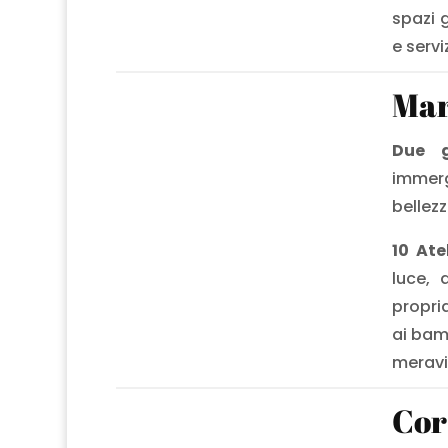
spazi 
e servi
Mar
Due g
immer
bellez
10 Ate
luce, 
propri
ai bam
meravi
Cor