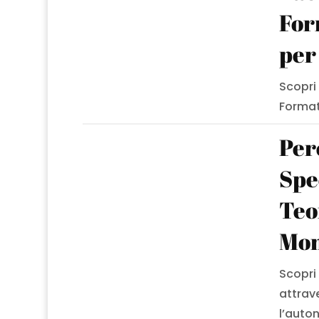
For
per
Scopri
Format
Per
Spe
Teo
Mon
Scopri
attrav
l’aut