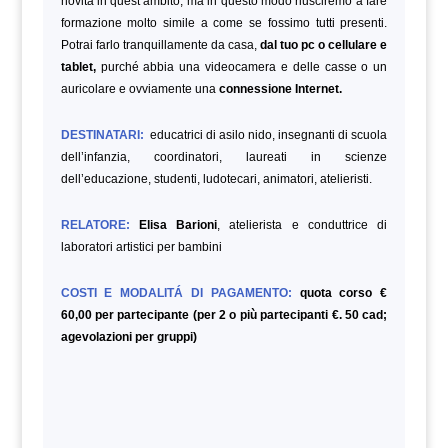
novità in quest’ambito, ma in questo modo riusciremo a fare
formazione molto simile a come se fossimo tutti presenti.
Potrai farlo tranquillamente da casa,
dal tuo pc o cellulare e
tablet,
purché abbia una videocamera e delle casse o un
auricolare e ovviamente una
connessione Internet.
DESTINATARI:
educatrici di asilo nido, insegnanti di scuola
dell’infanzia, coordinatori, laureati in scienze
dell’educazione, studenti, ludotecari, animatori, atelieristi.
RELATORE:
Elisa Barioni
, atelierista e conduttrice di
laboratori artistici per bambini
COSTI E MODALITÁ DI PAGAMENTO:
quota corso €
60,00 per partecipante (per 2 o più partecipanti €. 50 cad;
agevolazioni per gruppi)