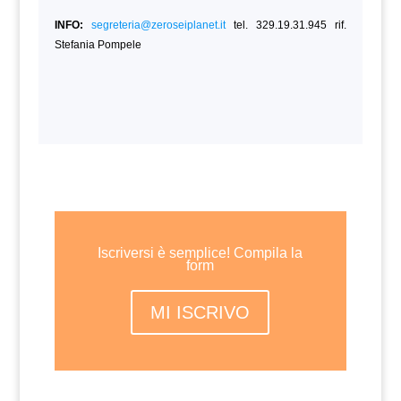
INFO:
segreteria@zeroseiplanet.it
tel. 329.19.31.945 rif.
Stefania Pompele
Iscriversi è semplice! Compila la
form
MI ISCRIVO