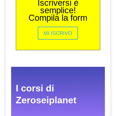
Iscriversi è
semplice!
Compila la form
MI ISCRIVO
I corsi di
Zeroseiplanet