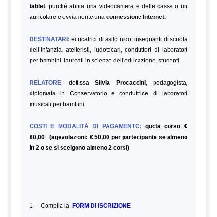
tablet,
purché abbia una videocamera e delle casse o un
auricolare e ovviamente una
connessione Internet.
DESTINATARI:
educatrici di asilo nido, insegnanti di scuola
dell’infanzia, atelieristi, ludotecari, conduttori di laboratori
per bambini, laureati in scienze dell’educazione,
studenti
RELATORE:
dott.ssa
Silvia Procaccini
, pedagogista,
diplomata in Conservatorio e conduttrice di laboratori
musicali per bambini
COSTI E MODALITÁ DI PAGAMENTO:
quota corso €
60,00 (agevolazioni: € 50,00 per partecipante se almeno
in 2 o se si scelgono almeno 2 corsi)
1 – Compila la
FORM DI ISCRIZIONE