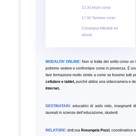
13.30 Inizio corso
17.00 Termine corso
Consegna Attestati ed
ebook
MODALITA’ ONLINE:
Non si tratta del solito corso on l
potremo vedere e confrontare come in presenza. È una
fare formazione molto simile a come se fossimo tutti pr
cellulare e tablet,
purché abbia una videocamera e del
Internet.
DESTINATARI:
educatrici di asilo nido, insegnanti di
laureati in scienze dell’educazione,
studenti
RELATORE:
dott.ssa
Rosangela Pozzi
, coordinatrice 