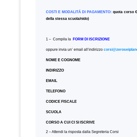
COSTI E MODALITÁ DI PAGAMENTO:
quota corso €
della stessa scuola/nido)
1 – Compila la
FORM DI ISCRIZIONE
oppure invia un’ email all’indirizzo
corsi@zeroseiplane
NOME E COGNOME
INDIRIZZO
EMAIL
TELEFONO
CODICE FISCALE
SCUOLA
CORSO A CUI CI SI ISCRIVE
2 – Attendi la risposta dalla Segreteria Corsi