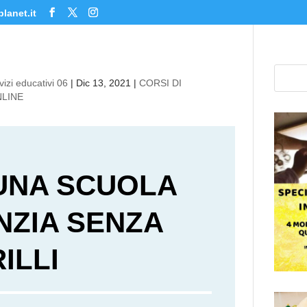
lanet.it
izi educativi 06
|
Dic 13, 2021
|
CORSI DI
NLINE
 UNA SCUOLA
NZIA SENZA
ILLI