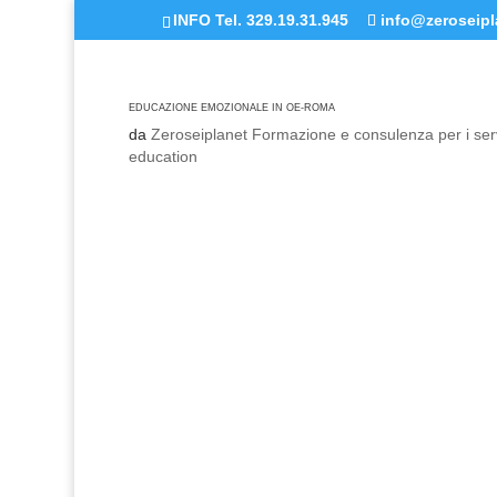
INFO Tel. 329.19.31.945
info@zeroseipla
EDUCAZIONE EMOZIONALE IN OE-ROMA
da
Zeroseiplanet Formazione e consulenza per i serv
education
EDUCAZIONE
IN OUTDOO
CORSO IN PR