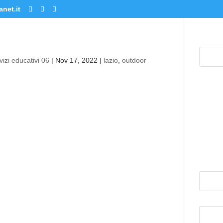
net.it
izi educativi 06
|
Nov 17, 2022
|
lazio
,
outdoor
 EMOZIONALE
R EDUCATION
ESENZA A ROMA