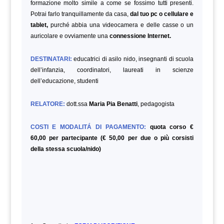
formazione molto simile a come se fossimo tutti presenti.
Potrai farlo tranquillamente da casa,
dal tuo pc o cellulare e
tablet,
purché abbia una videocamera e delle casse o un
auricolare e ovviamente una
connessione Internet.
DESTINATARI:
educatrici di asilo nido, insegnanti di scuola
dell’infanzia, coordinatori, laureati in scienze
dell’educazione,
studenti
RELATORE:
dott.ssa
Maria Pia Benatti
, pedagogista
COSTI E MODALITÁ DI PAGAMENTO:
quota corso €
60,00 per partecipante (€ 50,00 per due o più corsisti
della stessa scuola/nido)