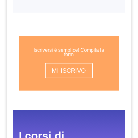
Iscriversi è semplice! Compila la
form
MI ISCRIVO
I corsi di