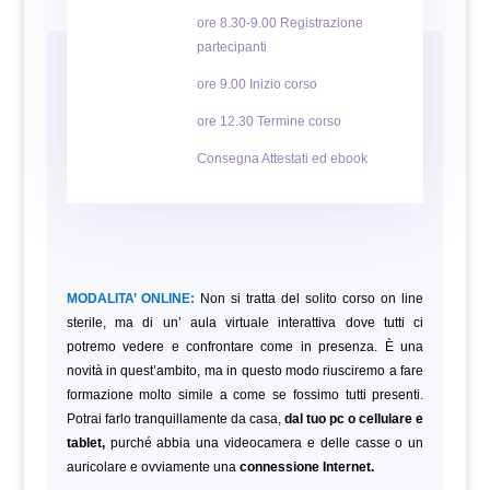
ore 8.30-9.00 Registrazione
partecipanti
ore 9.00 Inizio corso
ore 12.30 Termine corso
Consegna Attestati ed ebook
MODALITA’ ONLINE:
Non si tratta del solito corso on line
sterile, ma di un’ aula virtuale interattiva dove tutti ci
potremo vedere e confrontare come in presenza. È una
novità in quest’ambito, ma in questo modo riusciremo a fare
formazione molto simile a come se fossimo tutti presenti.
Potrai farlo tranquillamente da casa,
dal tuo pc o cellulare e
tablet,
purché abbia una videocamera e delle casse o un
auricolare e ovviamente una
connessione Internet.