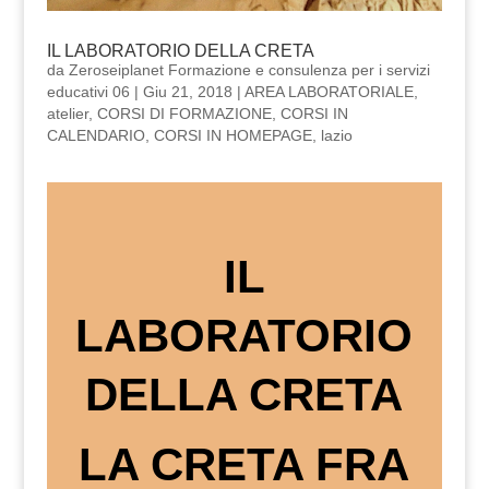
IL LABORATORIO DELLA CRETA
da
Zeroseiplanet Formazione e consulenza per i servizi
educativi 06
|
Giu 21, 2018
|
AREA LABORATORIALE
,
atelier
,
CORSI DI FORMAZIONE
,
CORSI IN
CALENDARIO
,
CORSI IN HOMEPAGE
,
lazio
IL
LABORATORIO
DELLA CRETA
LA CRETA FRA