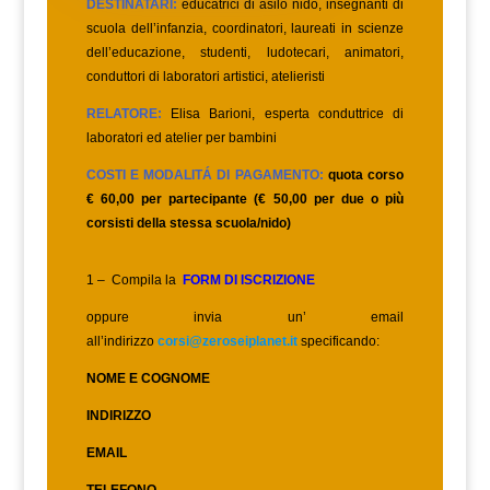
DESTINATARI:
educatrici di asilo nido, insegnanti di
scuola dell’infanzia, coordinatori, laureati in scienze
dell’educazione, studenti, ludotecari, animatori,
conduttori di laboratori artistici, atelieristi
RELATORE:
Elisa Barioni, esperta conduttrice di
laboratori ed atelier per bambini
COSTI E MODALITÁ DI PAGAMENTO:
quota corso
€ 60,00 per partecipante (€ 50,00 per due o più
corsisti della stessa scuola/nido)
1 – Compila la
FORM DI ISCRIZIONE
oppure invia un’ email
all’indirizzo
corsi@zeroseiplanet.it
specificando:
NOME E COGNOME
INDIRIZZO
EMAIL
TELEFONO