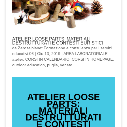
ATELIER LOOSE PARTS: MATERIALI
DESTRUTTURATI E CONTESTI EURISTICI
da
Zeroseiplanet Formazione e consulenza per i servizi
educativi 06
|
Giu 13, 2019
|
AREA LABORATORIALE
,
atelier
,
CORSI IN CALENDARIO
,
CORSI IN HOMEPAGE
,
outdoor education
,
puglia
,
veneto
ATELIER LOOSE
PARTS:
MATERIALI
DESTRUTTURATI
E CONTESTI