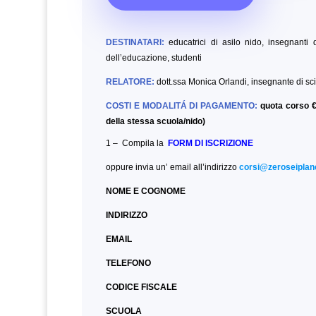
DESTINATARI:
educatrici di asilo nido, insegnanti d
dell’educazione,
studenti
RELATORE:
dott.ssa Monica Orlandi, insegnante di sc
COSTI E MODALITÁ DI PAGAMENTO:
quota corso €
della stessa scuola/nido)
1 – Compila la
FORM DI ISCRIZIONE
oppure invia un’ email all’indirizzo
corsi@zeroseiplane
NOME E COGNOME
INDIRIZZO
EMAIL
TELEFONO
CODICE FISCALE
SCUOLA