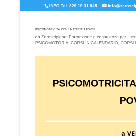
INFO Tel. 329.19.31.945
info@zeroseip
PSICOMOTRICITA’ CON I MATERIALI POVERI
da
Zeroseiplanet Formazione e consulenza per i serv
PSICOMOTORIA
,
CORSI IN CALENDARIO
,
CORSI
PSICOMOTRICITA’
PO
a V