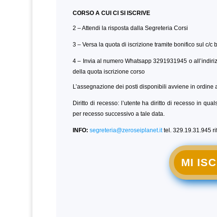
CORSO A CUI CI SI ISCRIVE
2 – Attendi la risposta dalla Segreteria Corsi
3 – Versa la quota di iscrizione tramite bonifico sul c/c
4 – Invia al numero Whatsapp 3291931945 o all’indiri
della quota iscrizione corso
L’assegnazione dei posti disponibili avviene in ordine a
Diritto di recesso: l’utente ha diritto di recesso in qu
per recesso successivo a tale data.
INFO:
segreteria@zeroseiplanet.it
tel. 329.19.31.945 r
MI IS