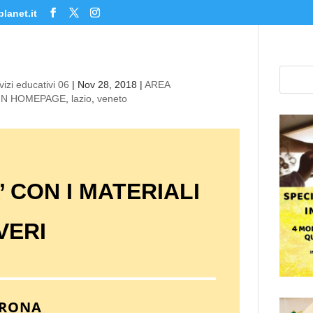
lanet.it
izi educativi 06
|
Nov 28, 2018
|
AREA
 IN HOMEPAGE
,
lazio
,
veneto
 CON I MATERIALI
VERI
ERONA