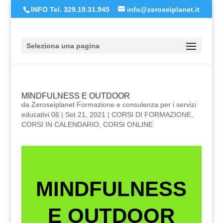
INFO Tel. 329.19.31.945
info@zeroseiplanet.it
Seleziona una pagina
MINDFULNESS E OUTDOOR
da
Zeroseiplanet Formazione e consulenza per i servizi
educativi 06
|
Set 21, 2021
|
CORSI DI FORMAZIONE
,
CORSI IN CALENDARIO
,
CORSI ONLINE
MINDFULNESS
E OUTDOOR