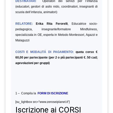
DESTINATARI:
Operatori dei servizi per l’infanzia
(educatori, gestori di asilo nido, coordinatori, insegnanti di
scuola dell’infanzia, animatori)
RELATORE:
Erika Rita Ferorelli
, Educatrice socio-
pedagogica, insegnante/formatore Mindfulness,
specializzata in OE, esperta in Metodo Montessori, Agazzi e
Malaguzzi
COSTI E MODALITÁ DI PAGAMENTO:
quota corso €
60,00 per partecipante (per 2 o più partecipanti €. 50 cad;
agevolazioni per gruppi)
1 – Compila la
FORM DI ISCRIZIONE
[su_lightbox src=”www.zeroseiplanet.it”]