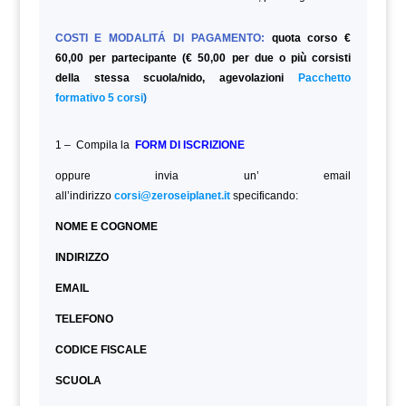
COSTI E MODALITÁ DI PAGAMENTO:
quota corso €
60,00 per partecipante (€ 50,00 per due o più corsisti
della stessa scuola/nido, agevolazioni
Pacchetto
formativo 5 corsi
)
1 – Compila la
FORM DI ISCRIZIONE
oppure invia un’ email
all’indirizzo
corsi@zeroseiplanet.it
specificando:
NOME E COGNOME
INDIRIZZO
EMAIL
TELEFONO
CODICE FISCALE
SCUOLA