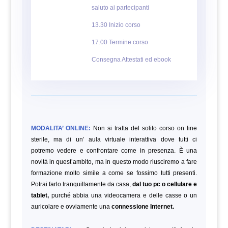
saluto ai partecipanti
13.30 Inizio corso
17.00 Termine corso
Consegna Attestati ed ebook
MODALITA’ ONLINE:
Non si tratta del solito corso on line
sterile, ma di un’ aula virtuale interattiva dove tutti ci
potremo vedere e confrontare come in presenza. È una
novità in quest’ambito, ma in questo modo riusciremo a fare
formazione molto simile a come se fossimo tutti presenti.
Potrai farlo tranquillamente da casa,
dal tuo pc o cellulare e
tablet,
purché abbia una videocamera e delle casse o un
auricolare e ovviamente una
connessione Internet.