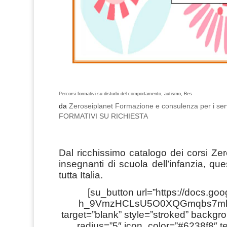
Percorsi formativi su disturbi del comportamento, autismo, Bes
da
Zeroseiplanet Formazione e consulenza per i serv
FORMATIVI SU RICHIESTA
Dal ricchissimo catalogo dei corsi Zer
insegnanti di scuola dell’infanzia, ques
tutta Italia.
[su_button url=”https://docs.g
h_9VmzHCLsU5O0XQGmqbs7mbYv
target=”blank” style=”stroked” backgr
radius=”5″ icon_color=”#6238f8″