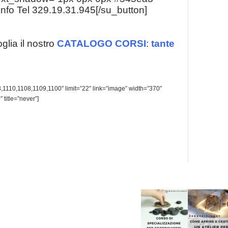
nfo Tel 329.19.31.945[/su_button]
glia il nostro
CATALOGO CORSI
:
tante
,1110,1108,1109,1100″ limit=”22″ link=”image” width=”370″
 title=”never”]