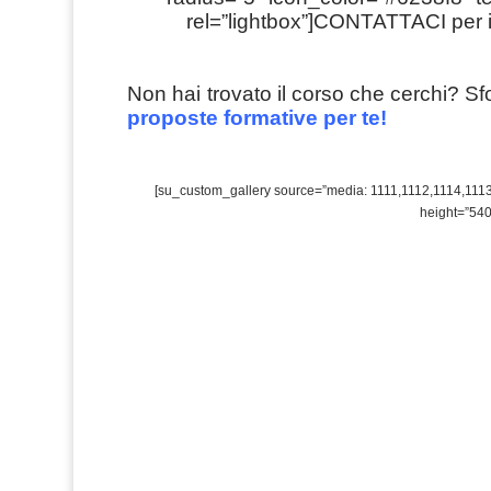
rel=”lightbox”]CONTATTACI per i
Non hai trovato il corso che cerchi? Sfo
proposte formative per te!
[su_custom_gallery source=”media: 1111,1112,1114,1113
height=”540″