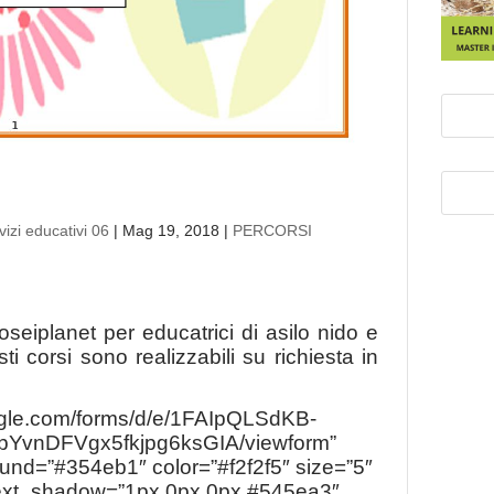
izi educativi 06
|
Mag 19, 2018
|
PERCORSI
oseiplanet per educatrici di asilo nido e
ti corsi sono realizzabili su richiesta in
oogle.com/forms/d/e/1FAIpQLSdKB-
nDFVgx5fkjpg6ksGIA/viewform”
ound=”#354eb1″ color=”#f2f2f5″ size=”5″
 text_shadow=”1px 0px 0px #545ea3″