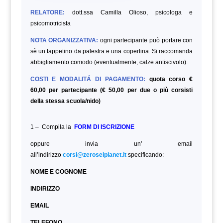
RELATORE:
dott.ssa Camilla Olioso, psicologa e
psicomotricista
NOTA ORGANIZZATIVA:
ogni partecipante può portare con
sè un tappetino da palestra e una copertina. Si raccomanda
abbigliamento comodo (eventualmente, calze antiscivolo).
COSTI E MODALITÁ DI PAGAMENTO:
quota corso €
60,00 per partecipante (€ 50,00 per due o più corsisti
della stessa scuola/nido)
1 – Compila la
FORM DI ISCRIZIONE
oppure invia un’ email
all’indirizzo
corsi@zeroseiplanet.it
specificando:
NOME E COGNOME
INDIRIZZO
EMAIL
TELEFONO