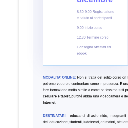
8.30-9.00 Registrazione
e saluto ai partecipanti
9.00 Inizio corso
12.30 Termine corso
Consegna Attestati ed
ebook
MODALITA’ ONLINE:
Non si tratta del solito corso on l
potremo vedere e confrontare come in presenza. È una
fare formazione molto simile a come se fossimo tutti pr
cellulare e tablet,
purché abbia una videocamera e del
Internet.
DESTINATARI:
educatrici di asilo nido, insegnanti d
dell’educazione, studenti, ludotecari, animatori, atelieris