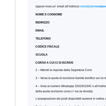
oppure invia un’ email all’indirizzo
corsi@zeroseiplane
NOME E COGNOME
INDIRIZZO
EMAIL
TELEFONO
CODICE FISCALE
SCUOLA
CORSO A CUI CI SI ISCRIVE
2 – Attendi la risposta dalla Segreteria Corsi
3 – Versa la quota di iscrizione tramite bonifico sul c/c
4 – Invia al numero Whatsapp 3291931945 o all’indiri
della quota iscrizione corso (+ iva se dovuta)
L’assegnazione dei posti disponibili avviene in ordine a