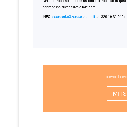
Diritto di recesso: l’utente ha diritto di recesso in qu
per recesso successivo a tale data.
INFO:
segreteria@zeroseiplanet.it
tel. 329.19.31.945 r
Iscriversi è semp
MI I