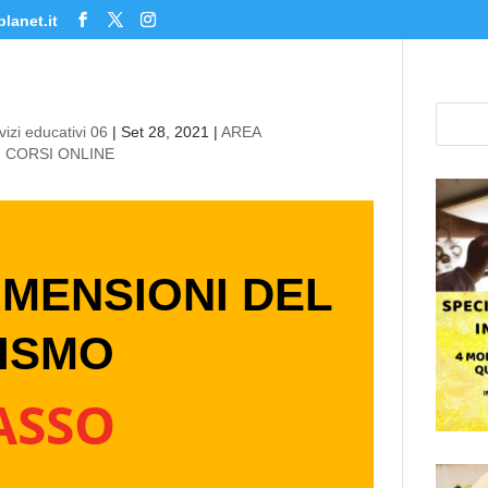
lanet.it
izi educativi 06
|
Set 28, 2021
|
AREA
,
CORSI ONLINE
IMENSIONI DEL
ISMO
ASSO