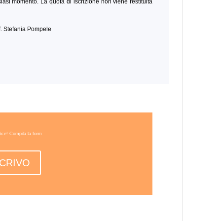
alsiasi momento. La quota di iscrizione non viene restituita
if. Stefania Pompele
lice! Compila la form
SCRIVO