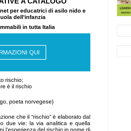
TIVE A CATALOGO
et per educatrici di asilo nido e
uola dell’infanzia
mmabili in tutta Italia
ORMAZIONI QUI
 rischio;
re è il rischio
go, poeta norvegese)
ione che il “rischio” è elaborato dal
o due vie: la via analitica e quella
i l’esperienza del rischio in nome di