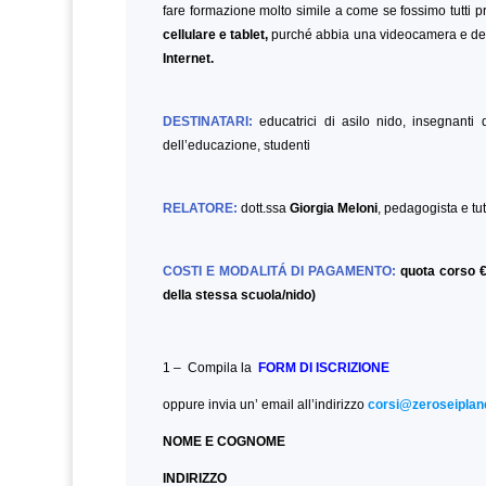
fare formazione molto simile a come se fossimo tutti pr
cellulare e tablet,
purché abbia una videocamera e del
Internet.
DESTINATARI:
educatrici di asilo nido, insegnanti d
dell’educazione,
studenti
RELATORE:
dott.ssa
Giorgia Meloni
, pedagogista e tut
COSTI E MODALITÁ DI PAGAMENTO:
quota corso €
della stessa scuola/nido)
1 – Compila la
FORM DI ISCRIZIONE
oppure invia un’ email all’indirizzo
corsi@zeroseiplane
NOME E COGNOME
INDIRIZZO