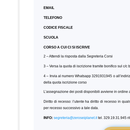
EMAIL
TELEFONO
CODICE FISCALE
SCUOLA
CORSO A CUI CI SI ISCRIVE
2 – Attendi la risposta dalla Segreteria Corsi
3 – Versa la quota di iscrizione tramite bonifico sul c/c
4 – Invia al numero Whatsapp 3291931945 o all’indiri
della quota iscrizione corso
L’assegnazione dei posti disponibili avviene in ordine a
Diritto di recesso: l’utente ha diritto di recesso in qu
per recesso successivo a tale data.
INFO:
segreteria@zeroseiplanet.it
tel. 329.19.31.945 r