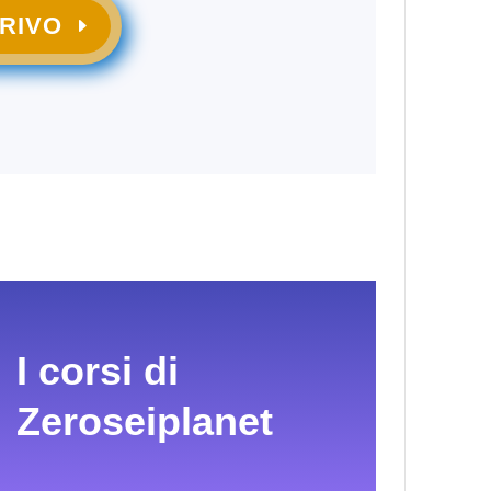
CRIVO
I corsi di
Zeroseiplanet