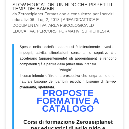
SLOW EDUCATION: UN NIDO CHE RISPETTI I
TEMPI DEI BAMBINI
da
Zeroseiplanet Formazione e consulenza per i servizi
educativi 06
|
Lug 2, 2018
|
AREA DIDATTICA E
DOCUMENTATIVA
,
AREA PSICOLOGICA ED
EDUCATIVA
,
PERCORSI FORMATIVI SU RICHIESTA
Spesso nella società moderna si è letteralmente invasi da
impegni, attività, stimolazioni sensoriali e cognitive che
accelerano (apparentemente) gli apprendimenti e rendono
competenti già a partire dalla primissima infanzia.
“Adagio” ….
Il corso intende offrire una prospettiva che tenga conto di un
naturale bisogno dei bambini piccoli: il bisogno di
tempo,
gradualità, ripetitività.
PROPOSTE
FORMATIVE A
CATALOGO
Corsi di formazione Zeroseiplanet
per educatrici di asilo nido e