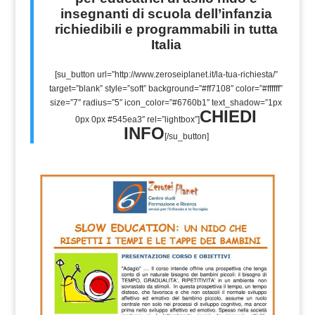
insegnanti di scuola dell’infanzia
richiedibili e programmabili in tutta
Italia
[su_button url=”http://www.zeroseiplanet.it/la-tua-richiesta/”
target=”blank” style=”soft” background=”#ff7108″ color=”#ffffff”
size=”7″ radius=”5″ icon_color=”#6760b1″ text_shadow=”1px
CHIEDI
0px 0px #545ea3″ rel=”lightbox”]
INFO
[/su_button]