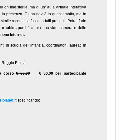
so on line sterile, ma di un’ aula virtuale interattiva
e in presenza. È una novità in quest’ambito, ma in
imile a come se fossimo tutti presenti. Potrai farlo
 e tablet,
purché abbia una videocamera e delle
ione Internet.
ti di scuola dell’infanzia, coordinatori, laureati in
di Reggio Emilia
ta corso
€ 60,00
€ 50,00 per partecipante
iplanet.it
specificando: