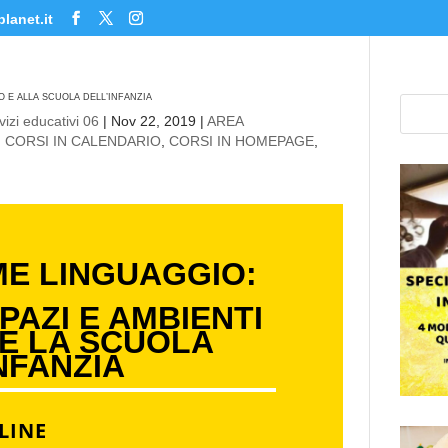
lanet.it
O E ALLA SCUOLA DELL’INFANZIA
izi educativi 06
|
Nov 22, 2019
|
AREA
,
CORSI IN CALENDARIO
,
CORSI IN HOMEPAGE
,
ME LINGUAGGIO:
AZI E AMBIENTI
 E LA SCUOLA
NFANZIA
LINE