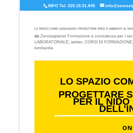
INFO Tel. 329.19.31.945
info@zeroseip
LO SPAZIO COME LINGUAGGIO: PROGETTARE SPAZI E AMBIENTI AL NID
da
Zeroseiplanet Formazione e consulenza per i serv
LABORATORIALE
,
atelier
,
CORSI DI FORMAZIONE
lombardia
LO SPAZIO CO
PROGETTARE SP
PER IL NIDO
DELL’I
ON