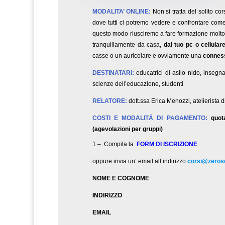
MODALITA’ ONLINE:
Non si tratta del solito cor
dove tutti ci potremo vedere e confrontare com
questo modo riusciremo a fare formazione molto s
tranquillamente da casa,
dal tuo pc o cellulare
casse o un auricolare e ovviamente una
conness
DESTINATARI:
educatrici di asilo nido, insegnan
scienze dell’educazione,
studenti
RELATORE:
dott.ssa Erica Menozzi, atelierista 
COSTI E MODALITÁ DI PAGAMENTO:
quo
(agevolazioni per gruppi)
1 – Compila la
FORM DI ISCRIZIONE
oppure invia un’ email all’indirizzo
corsi@zerose
NOME E COGNOME
INDIRIZZO
EMAIL