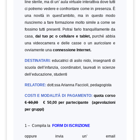
line sterile, ma di un’ aula virtuale interattiva dove tutti
ci potremo vedere e confrontare come in presenza. È
una novità in quest’ambito, ma in questo modo
riusciremo a fare formazione molto simile a come se
fossimo tutti presenti. Potrai farlo tranquillamente da
casa,
dal tuo pc o cellulare e tablet,
purché abbia
una videocamera e delle casse o un auricolare e
ovviamente una
connessione Internet.
DESTINATARI:
educatrici di asilo nido, insegnanti di
scuola dell’infanzia, coordinatori, laureati in scienze
dell’educazione,
studenti
RELATORE:
dott.ssa Arianna Faccioli, pedagogista
COSTI E MODALITÁ DI PAGAMENTO:
quota corso
€ 60,00
€ 50,00 per partecipante (agevolazioni
per gruppi)
1 – Compila la
FORM DI ISCRIZIONE
oppure invia un’ email