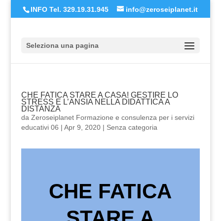
INFO Tel. 329.19.31.945
info@zeroseiplanet.it
Seleziona una pagina
CHE FATICA STARE A CASA! GESTIRE LO
STRESS E L’ANSIA NELLA DIDATTICA A
DISTANZA
da
Zeroseiplanet Formazione e consulenza per i servizi
educativi 06
|
Apr 9, 2020
|
Senza categoria
CHE FATICA
STARE A