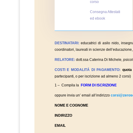
corso
Consegna Attestati
ed ebook
DESTINATARI:
educatrici di asilo nido, insegna
coordinatori, laureati in scienze dell’educazione,
RELATORE:
dott.ssa Caterina Di Michele, psico
COSTI E MODALITÁ DI PAGAMENTO:
quota
partecipanti, o per iscrizione ad almeno 2 corsi)
1 – Compila la
FORM DI ISCRIZIONE
oppure invia un’ email all’indirizzo
corsi@zerose
NOME E COGNOME
INDIRIZZO
EMAIL