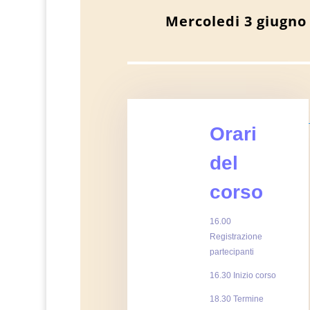
Mercoledi 3 giugno 
Orari
del
corso
16.00
Registrazione
partecipanti
16.30 Inizio corso
18.30 Termine