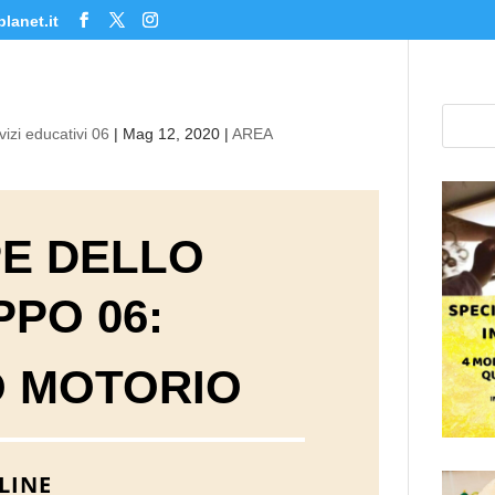
lanet.it
izi educativi 06
|
Mag 12, 2020
|
AREA
PE DELLO
PPO 06:
O MOTORIO
LINE