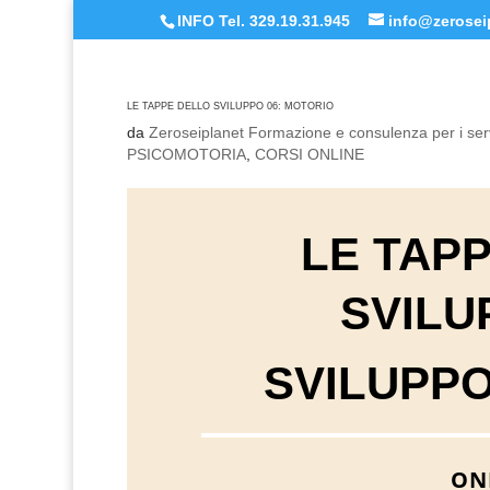
INFO Tel. 329.19.31.945
info@zeroseip
LE TAPPE DELLO SVILUPPO 06: MOTORIO
da
Zeroseiplanet Formazione e consulenza per i serv
PSICOMOTORIA
,
CORSI ONLINE
LE TAP
SVILU
SVILUPP
ON