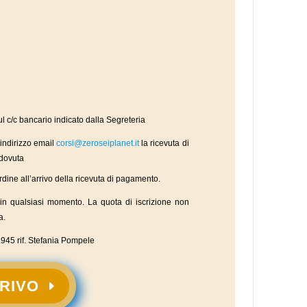
ul c/c bancario indicato dalla Segreteria
indirizzo email
corsi@zeroseiplanet.it
la ricevuta di
 dovuta
rdine all’arrivo della ricevuta di pagamento.
so in qualsiasi momento. La quota di iscrizione non
a.
.945 rif. Stefania Pompele
CRIVO