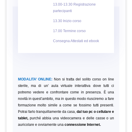
13.00-13.30 Registrazione
partecipanti
13.30 Inizio corso
17.00 Termine corso
Consegna Attestati ed ebook
MODALITA’ ONLINE:
Non si tratta del solito corso on line
sterile, ma di un’ aula virtuale interattiva dove tutti ci
potremo vedere e confrontare come in presenza. È una
novità in quest’ambito, ma in questo modo riusciremo a fare
formazione molto simile a come se fossimo tutti presenti.
Potrai farlo tranquillamente da casa,
dal tuo pc o cellulare e
tablet,
purché abbia una videocamera e delle casse o un
auricolare e ovviamente una
connessione Internet.