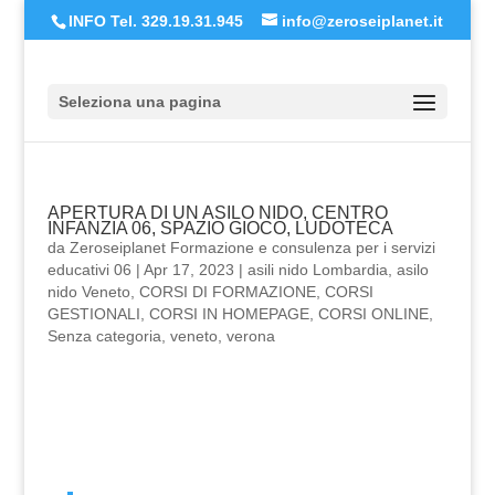
INFO Tel. 329.19.31.945
info@zeroseiplanet.it
Seleziona una pagina
APERTURA DI UN ASILO NIDO, CENTRO
INFANZIA 06, SPAZIO GIOCO, LUDOTECA
da
Zeroseiplanet Formazione e consulenza per i servizi
educativi 06
|
Apr 17, 2023
|
asili nido Lombardia
,
asilo
nido Veneto
,
CORSI DI FORMAZIONE
,
CORSI
GESTIONALI
,
CORSI IN HOMEPAGE
,
CORSI ONLINE
,
Senza categoria
,
veneto
,
verona