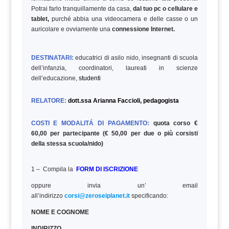
Potrai farlo tranquillamente da casa,
dal tuo pc o cellulare e
tablet,
purché abbia una videocamera e delle casse o un
auricolare e ovviamente una
connessione Internet.
DESTINATARI:
educatrici di asilo nido, insegnanti di scuola
dell’infanzia, coordinatori, laureati in scienze
dell’educazione,
studenti
RELATORE:
dott.ssa
Arianna Faccioli
, pedagogista
COSTI E MODALITÁ DI PAGAMENTO:
quota corso €
60,00 per partecipante (€ 50,00 per due o più corsisti
della stessa scuola/nido)
1 – Compila la
FORM DI ISCRIZIONE
oppure invia un’ email
all’indirizzo
corsi@zeroseiplanet.it
specificando:
NOME E COGNOME
INDIRIZZO