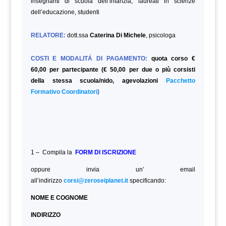
insegnanti di scuola dell’infanzia, laureati in scienze
dell’educazione,
studenti
RELATORE:
dott.ssa
Caterina Di Michele
, psicologa
COSTI E MODALITÁ DI PAGAMENTO:
quota corso €
60,00 per partecipante (€ 50,00 per due o più corsisti
della stessa scuola/nido, agevolazioni
Pacchetto
Formativo Coordinatori
)
1 – Compila la
FORM DI ISCRIZIONE
oppure invia un’ email
all’indirizzo
corsi@zeroseiplanet.it
specificando:
NOME E COGNOME
INDIRIZZO