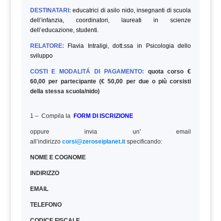
DESTINATARI:
educatrici di asilo nido, insegnanti di scuola
dell’infanzia, coordinatori, laureati in scienze
dell’educazione, studenti.
RELATORE:
Flavia Intraligi, dott.ssa in Psicologia dello
sviluppo
COSTI E MODALITÁ DI PAGAMENTO:
quota corso €
60,00 per partecipante (€ 50,00 per due o più corsisti
della stessa scuola/nido)
1 – Compila la
FORM DI ISCRIZIONE
oppure invia un’ email
all’indirizzo
corsi@zeroseiplanet.it
specificando:
NOME E COGNOME
INDIRIZZO
EMAIL
TELEFONO
CODICE FISCALE