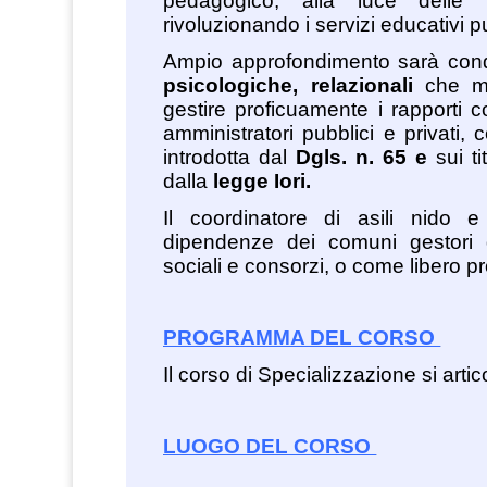
pedagogico, alla luce delle
rivoluzionando i servizi educativi pu
Ampio approfondimento sarà cond
psicologiche, relazionali
che met
gestire proficuamente i rapporti co
amministratori pubblici e privati
introdotta dal
Dgls. n. 65 e
sui ti
dalla
legge Iori.
Il coordinatore di asili nido e
dipendenze dei comuni gestori d
sociali e consorzi, o come libero pr
PROGRAMMA DEL CORSO
Il corso di Specializzazione si artic
LUOGO DEL CORSO