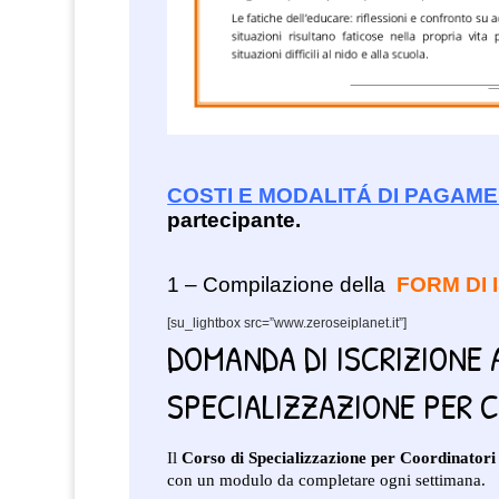
COSTI E MODALITÁ DI PAGAM
partecipante.
1 – Compilazione della
FORM DI 
[su_lightbox src=”www.zeroseiplanet.it”]