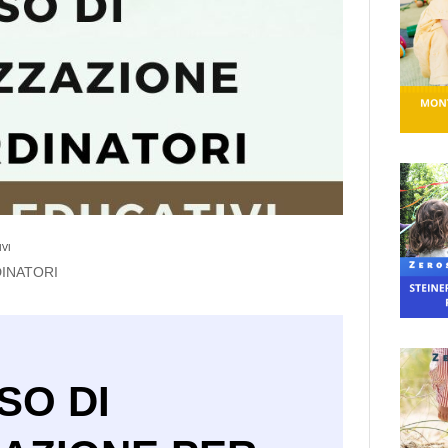
IVI
INATORI
SO DI