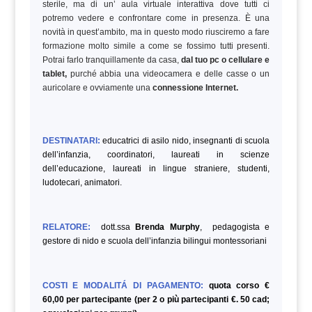
sterile, ma di un’ aula virtuale interattiva dove tutti ci
potremo vedere e confrontare come in presenza. È una
novità in quest’ambito, ma in questo modo riusciremo a fare
formazione molto simile a come se fossimo tutti presenti.
Potrai farlo tranquillamente da casa,
dal tuo pc o cellulare e
tablet,
purché abbia una videocamera e delle casse o un
auricolare e ovviamente una
connessione Internet.
DESTINATARI:
educatrici di asilo nido, insegnanti di scuola
dell’infanzia, coordinatori, laureati in scienze
dell’educazione, laureati in lingue straniere, studenti,
ludotecari, animatori.
RELATORE:
dott.ssa
Brenda Murphy
, pedagogista e
gestore di nido e scuola dell’infanzia bilingui montessoriani
COSTI E MODALITÁ DI PAGAMENTO:
quota corso €
60,00 per partecipante (per 2 o più partecipanti €. 50 cad;