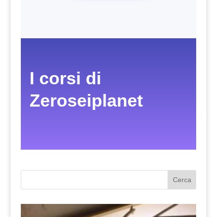
I corsi di
Zeroseiplanet
Cerca