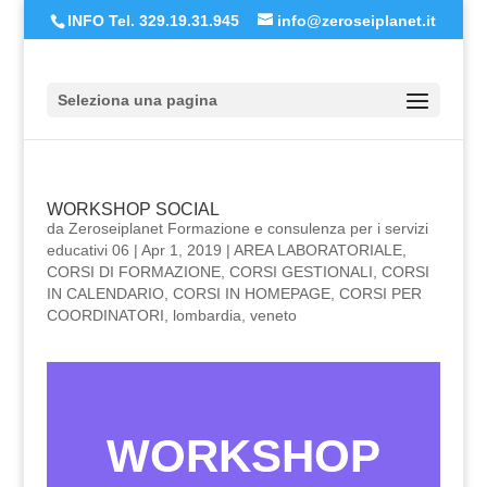
INFO Tel. 329.19.31.945
info@zeroseiplanet.it
Seleziona una pagina
WORKSHOP SOCIAL
da
Zeroseiplanet Formazione e consulenza per i servizi
educativi 06
|
Apr 1, 2019
|
AREA LABORATORIALE
,
CORSI DI FORMAZIONE
,
CORSI GESTIONALI
,
CORSI
IN CALENDARIO
,
CORSI IN HOMEPAGE
,
CORSI PER
COORDINATORI
,
lombardia
,
veneto
WORKSHOP