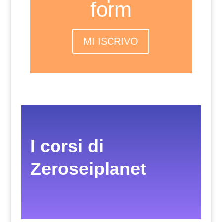
form
MI ISCRIVO
I corsi di
Zeroseiplanet