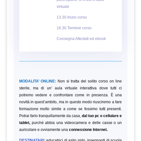
virtuale
13.30 Inizio corso
16.30 Termine corso
Consegna Attestati ed ebook
MODALITA’ ONLINE:
Non si tratta del solito corso on line
sterile, ma di un’ aula virtuale interattiva dove tutti ci
potremo vedere e confrontare come in presenza. È una
novità in quest’ambito, ma in questo modo riusciremo a fare
formazione molto simile a come se fossimo tutti presenti.
Potrai farlo tranquillamente da casa,
dal tuo pc o cellulare e
tablet,
purché abbia una videocamera e delle casse o un
auricolare e ovviamente una
connessione Internet.
DESTINATARI:
educatrici di asilo nido, insegnanti di scuola