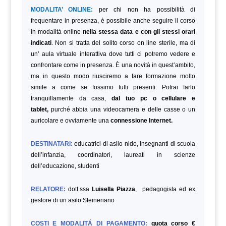
MODALITA’ ONLINE:
per chi non ha possibilità di
frequentare in presenza, è possibile anche seguire il corso
in modalità online
nella stessa data e con gli stessi orari
indicati
.
Non si tratta del solito corso on line sterile, ma di
un’ aula virtuale interattiva dove tutti ci potremo vedere e
confrontare come in presenza. È una novità in quest’ambito,
ma in questo modo riusciremo a fare formazione molto
simile a come se fossimo tutti presenti. Potrai farlo
tranquillamente da casa,
dal tuo pc o cellulare e
tablet,
purché abbia una videocamera e delle casse o un
auricolare e ovviamente una
connessione Internet.
DESTINATARI:
educatrici di asilo nido, insegnanti di scuola
dell’infanzia, coordinatori, laureati in scienze
dell’educazione,
studenti
RELATORE:
dott.ssa
Luisella Piazza
, pedagogista ed ex
gestore di un asilo Steineriano
COSTI E MODALITÁ DI PAGAMENTO:
quota corso €