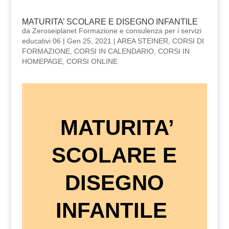
MATURITA’ SCOLARE E DISEGNO INFANTILE
da
Zeroseiplanet Formazione e consulenza per i servizi
educativi 06
|
Gen 25, 2021
|
AREA STEINER
,
CORSI DI
FORMAZIONE
,
CORSI IN CALENDARIO
,
CORSI IN
HOMEPAGE
,
CORSI ONLINE
MATURITA’
SCOLARE E
DISEGNO
INFANTILE