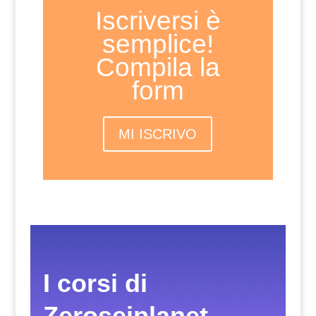
Iscriversi è
semplice!
Compila la
form
MI ISCRIVO
I corsi di
Zeroseiplanet