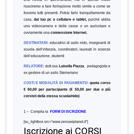
riusciremo a fare formazione molto simile a come se
fossimo tutti presenti. Potrai farlo tranquillamente da
casa,
dal tuo pc o cellulare e tablet,
purché abbia
una videocamera e delle casse o un auricolare e
ovviamente una
connessione Internet.
DESTINATARI:
educatrici di asilo nido, insegnanti di
scuola dell’infanzia, coordinatori, laureati in scienze
dell’educazione,
studenti
RELATORE:
dott.ssa
Luisella Piazza
, pedagogista e
ex gestore di un asilo Steineriano
COSTI E MODALITÁ DI PAGAMENTO:
quota corso
€ 60,00 per partecipante (€ 50,00 per due o più
corsisti della stessa scuola/nido)
1 – Compila la
FORM DI ISCRIZIONE
[su_lightbox src=”www.zeroseiplanet.it”]