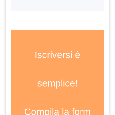
Iscriversi è
semplice!
Compila la form