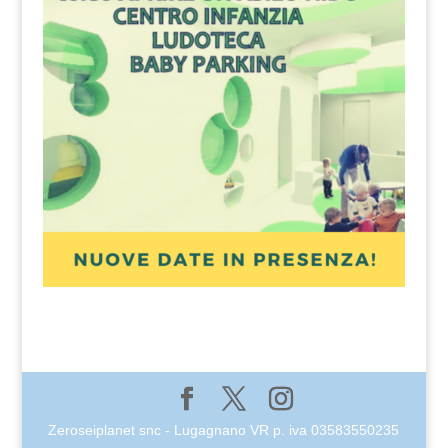
Zeroseiplanet snc - Lugagnano VR p. iva 03583550235