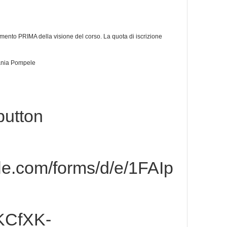
 momento PRIMA della visione del corso. La quota di iscrizione
fania Pompele
button
gle.com/forms/d/e/1FAIp
KCfXK-