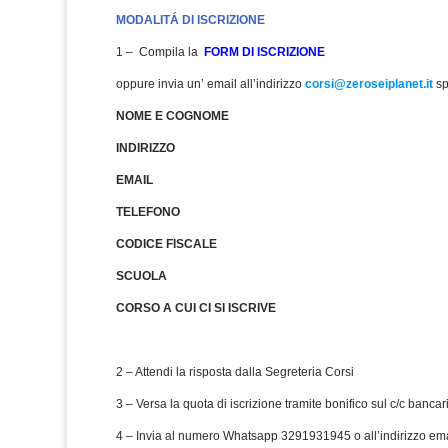
MODALITÁ DI ISCRIZIONE
1 – Compila la
FORM DI ISCRIZIONE
oppure invia un’ email all’indirizzo
corsi@zeroseiplanet.it
sp
NOME E COGNOME
INDIRIZZO
EMAIL
TELEFONO
CODICE FISCALE
SCUOLA
CORSO A CUI CI SI ISCRIVE
2 – Attendi la risposta dalla Segreteria Corsi
3 – Versa la quota di iscrizione tramite bonifico sul c/c bancar
4 – Invia al numero Whatsapp 3291931945 o all’indirizzo em