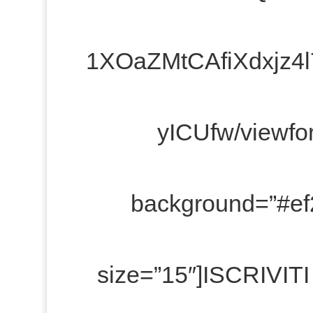
1XOaZMtCAfiXdxjz4
yICUfw/viewfo
background=”#ef2d
size=”15″]ISCRIVIT