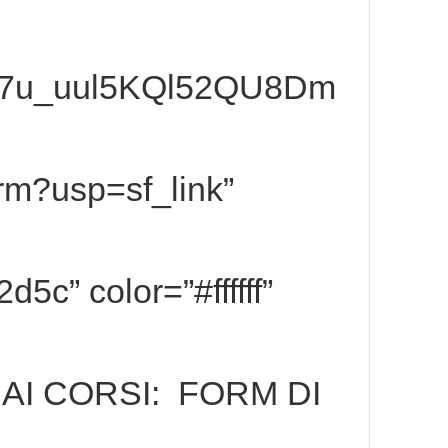
l7u_uul5KQl52QU8Dm
rm?usp=sf_link”
5c” color=”#ffffff”
I AI CORSI: FORM DI