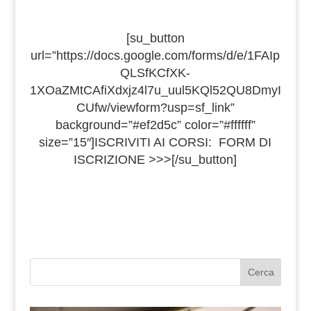
[su_button
url=”https://docs.google.com/forms/d/e/1FAIp
QLSfKCfXK-
1XOaZMtCAfiXdxjz4l7u_uul5KQl52QU8DmyI
CUfw/viewform?usp=sf_link”
background=”#ef2d5c” color=”#ffffff”
size=”15″]ISCRIVITI AI CORSI: FORM DI
ISCRIZIONE >>>[/su_button]
Cerca