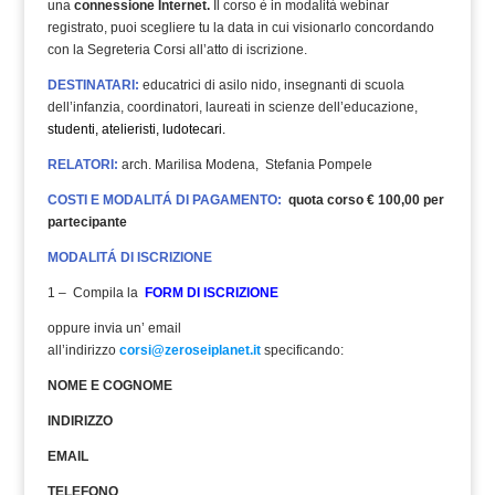
una
connessione Internet.
Il corso è in modalità webinar
registrato, puoi scegliere tu la data in cui visionarlo concordando
con la Segreteria Corsi all’atto di iscrizione.
DESTINATARI:
educatrici di asilo nido, insegnanti di scuola
dell’infanzia, coordinatori, laureati in scienze dell’educazione,
studenti, atelieristi, ludotecari.
RELATORI:
arch. Marilisa Modena, Stefania Pompele
COSTI E MODALITÁ DI PAGAMENTO:
quota corso € 100,00 per
partecipante
MODALITÁ DI ISCRIZIONE
1 – Compila la
FORM DI ISCRIZIONE
oppure invia un’ email
all’indirizzo
corsi@zeroseiplanet.it
specificando:
NOME E COGNOME
INDIRIZZO
EMAIL
TELEFONO