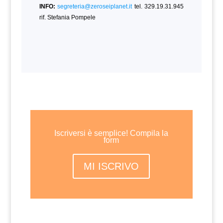
INFO:
segreteria@zeroseiplanet.it
tel. 329.19.31.945
rif. Stefania Pompele
Iscriversi è semplice! Compila la
form
MI ISCRIVO