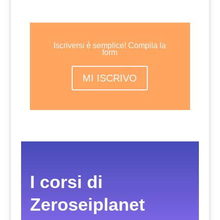
Iscriversi è semplice! Compila la
form
MI ISCRIVO
I corsi di
Zeroseiplanet