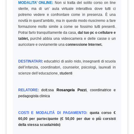
MODALITA’ ONLINE:
Non si tratta del solito corso on line
sterile, ma di un’ aula virtuale interattiva dove tutti ci
potremo vedere e confrontare come in presenza. È una
novità in quest’ambito, ma in questo modo riusciremo a fare
formazione molto simile a come se fossimo tutti presenti.
Potrai farlo tranquillamente da casa,
dal tuo pc o cellulare e
tablet,
purché abbia una videocamera e delle casse o un
auricolare e ovviamente una
connessione Internet.
DESTINATARI:
educatrici di asilo nido, insegnanti di scuola
dell’infanzia, coordinatori, counselor, psicologi, laureati in
scienze dell’educazione,
studenti
RELATORE:
dott.ssa
Rosangela Pozzi
, coordinatrice e
pedagogista clinica
COSTI E MODALITÁ DI PAGAMENTO:
quota corso €
60,00 per partecipante (€ 50,00 per due o più corsisti
della stessa scuola/nido)