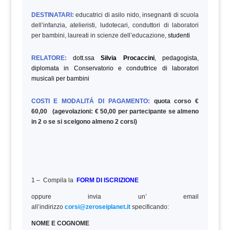
DESTINATARI:
educatrici di asilo nido, insegnanti di scuola
dell’infanzia, atelieristi, ludotecari, conduttori di laboratori
per bambini, laureati in scienze dell’educazione,
studenti
RELATORE:
dott.ssa
Silvia Procaccini
, pedagogista,
diplomata in Conservatorio e conduttrice di laboratori
musicali per bambini
COSTI E MODALITÁ DI PAGAMENTO:
quota corso €
60,00 (agevolazioni: € 50,00 per partecipante se almeno
in 2 o se si scelgono almeno 2 corsi)
1 – Compila la
FORM DI ISCRIZIONE
oppure invia un’ email
all’indirizzo
corsi@zeroseiplanet.it
specificando:
NOME E COGNOME