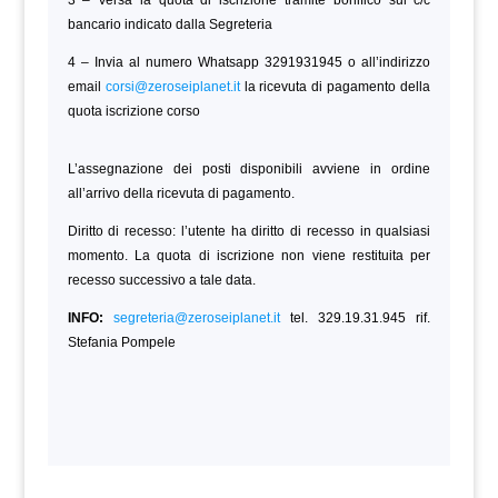
3 – Versa la quota di iscrizione tramite bonifico sul c/c
bancario indicato dalla Segreteria
4 – Invia al numero Whatsapp 3291931945 o all’indirizzo
email
corsi@zeroseiplanet.it
la ricevuta di pagamento della
quota iscrizione corso
L’assegnazione dei posti disponibili avviene in ordine
all’arrivo della ricevuta di pagamento.
Diritto di recesso: l’utente ha diritto di recesso in qualsiasi
momento. La quota di iscrizione non viene restituita per
recesso successivo a tale data.
INFO:
segreteria@zeroseiplanet.it
tel. 329.19.31.945 rif.
Stefania Pompele