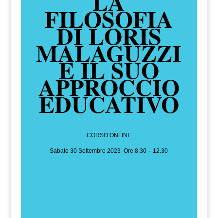
LA
FILOSOFIA
DI LORIS
MALAGUZZI
E IL SUO
APPROCCIO
EDUCATIVO
CORSO ONLINE
Sabato 30 Settembre 2023 Ore 8.30 – 12.30