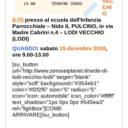
VEC
CHI
O
(LO)
presso al scuola dell’Infanzia
Parrocchiale – Nido IL PULCINO, in via
Madre Cabrini n.4 – LODI VECCHIO
(LODI)
QUANDO
: sabato
15 dicembre 2018
,
ore 9.00-13.00
[su_button
url=”http://www.zeroseiplanet.it/sede-di-
lodi-vecchio-lodi/” target=”blank”
style=”soft” background=”#354eb1″
color=”#f2f2f5″ size=”5″ radius=”5″
icon=”icon: automobile” icon_color=”#ffffff”
text_shadow=”1px 0px 0px #545ea3″
rel=”lightbox”]COME
ARRIVARE[/su_button]