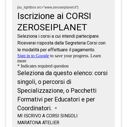
[su_lightbox src=”www.zeroseiplanet.it”]