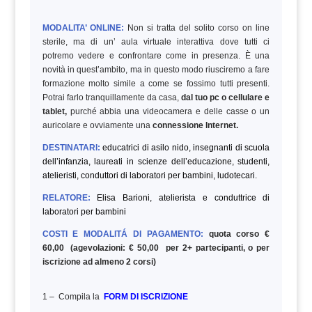
MODALITA’ ONLINE:
Non si tratta del solito corso on line
sterile, ma di un’ aula virtuale interattiva dove tutti ci
potremo vedere e confrontare come in presenza. È una
novità in quest’ambito, ma in questo modo riusciremo a fare
formazione molto simile a come se fossimo tutti presenti.
Potrai farlo tranquillamente da casa,
dal tuo pc o cellulare e
tablet,
purché abbia una videocamera e delle casse o un
auricolare e ovviamente una
connessione Internet.
DESTINATARI:
educatrici di asilo nido, insegnanti di scuola
dell’infanzia, laureati in scienze dell’educazione, studenti,
atelieristi, conduttori di laboratori per bambini, ludotecari.
RELATORE:
Elisa Barioni, atelierista e conduttrice di
laboratori per bambini
COSTI E MODALITÁ DI PAGAMENTO:
quota corso €
60,00 (agevolazioni: € 50,00 per 2+ partecipanti, o per
iscrizione ad almeno 2 corsi)
1 – Compila la
FORM DI ISCRIZIONE