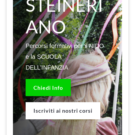
STEINERI
ANO
Percorsi formativi per il NIDO
e la SCUOLA
DELL’INFANZIA
Chiedi Info
Iscriviti ai nostri corsi