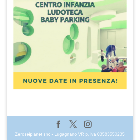
Zeroseiplanet snc - Lugagnano VR p. iva 03583550235