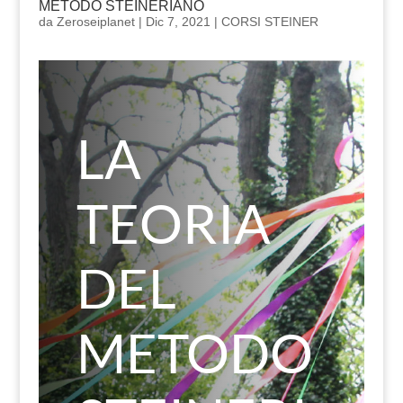
METODO STEINERIANO
da
Zeroseiplanet
|
Dic 7, 2021
|
CORSI STEINER
LA
TEORIA
DEL
METODO