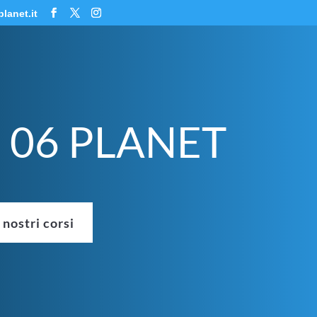
lanet.it
I 06 PLANET
i nostri corsi