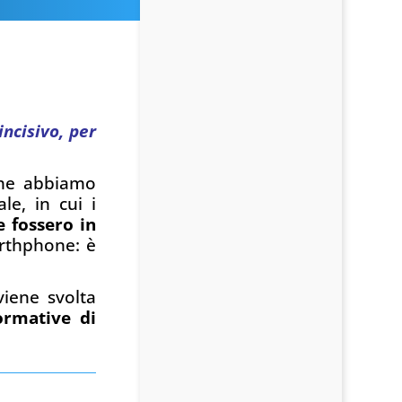
ncisivo, per
 che abbiamo
le, in cui i
 fossero in
arthphone: è
viene svolta
ormative di