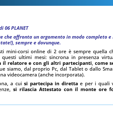
 di 06 PLANET
ore che affronta un argomento in modo completo e i
state!), sempre e dovunque.
sti mini-corsi online di 2 ore è sempre quella
questi ultimi mesi: sincrona in presenza virtua
 il relatore e con gli altri partecipanti
,
come se
ue siamo, dal proprio Pc, dal Tablet o dallo Sm
e una videocamera (anche incorporata).
rona, a cui
si partecipa in diretta
e per i quali 
senze,
si rilascia Attestato con il monte ore f