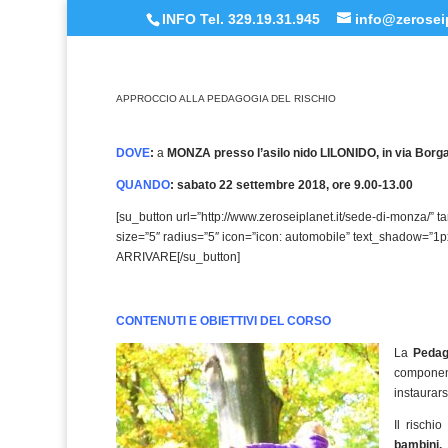
INFO Tel. 329.19.31.945
info@zeroseip
APPROCCIO ALLA PEDAGOGIA DEL RISCHIO
DOVE
:
a
MONZA
presso l’asilo nido LILONIDO, in via Borga
QUANDO
: sabato 22 settembre 2018, ore 9.00-13.00
[su_button url=”http://www.zeroseiplanet.it/sede-di-monza/” ta
size=”5″ radius=”5″ icon=”icon: automobile” text_shadow=”1
ARRIVARE[/su_button]
CONTENUTI E OBIETTIVI DEL CORSO
La
Pedag
componen
instaurars
Il rischi
bambini,