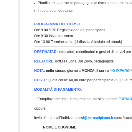
Pianificare l’approccio pedagogico al rischio nei percorsi e
Il ruolo degli educatori
PROGRAMMA DEL CORSO
Ore 9.00-9.30 Registrazione dei partecipanti
Ore 9.30 Inizio del corso
Ore 13.00 Termine corso [si rilascia Attestato ed ebook]
DESTINATARI
:
educatori, coordinatori e gestori di servizi per
RELATORE
:
dott.ssa Sofia Dal Zovo, pedagogista
NOTA:
nello stesso giorno a MONZA, il corso “
IO IMPARO
COSTI :
Quota corso: 60,00 euro per partecipante (50,00 euro 
MODALITÁ DI PAGAMENTO:
1-Compilazione della form presente sul sito internet:
FORM D
oppure
invio di email all’indirizzo
corsi@zeroseiplanet.it
specificand
NOME E COGNOME