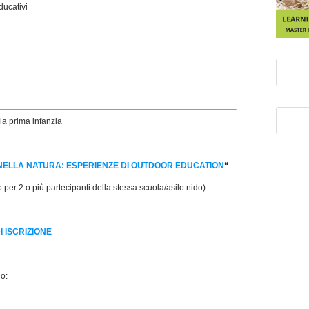
ducativi
 la prima infanzia
 NELLA NATURA: ESPERIENZE DI OUTDOOR EDUCATION
“
per 2 o più partecipanti della stessa scuola/asilo nido)
I ISCRIZIONE
o: