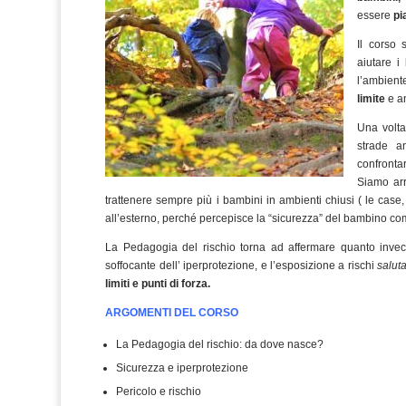
essere
pi
Il corso 
aiutare i
l’ambient
limite
e a
Una volta
strade a
confronta
Siamo arr
trattenere sempre più i bambini in ambienti chiusi ( le case,
all’esterno, perché percepisce la “sicurezza” del bambino com
La Pedagogia del rischio torna ad affermare quanto invece
soffocante dell’ iperprotezione, e l’esposizione a rischi
saluta
limiti e punti di forza.
ARGOMENTI DEL CORSO
La Pedagogia del rischio: da dove nasce?
Sicurezza e iperprotezione
Pericolo e rischio