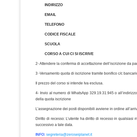
INDIRIZZO
EMAIL
TELEFONO
CODICE FISCALE
SCUOLA
CORSO A CUI CI SI ISCRIVE
2- Attendere la conferma di accettazione dell’iscrizione da pa
3 -Versamento quota di iscrizione tramite bonifico c/c bancar
Il prezzo del corso si intende Iva esclusa.
4- Invio al numero di WhatsApp 329.19.31.945 o all’indirizz
della quota iscrizione
L’assegnazione dei posti disponibili avviene in ordine all’arr
Diritto di recesso: L’utente ha diritto di recesso in qualsias
successivo a tale data.
INFO:
segreteria@zeroseiplanet.it