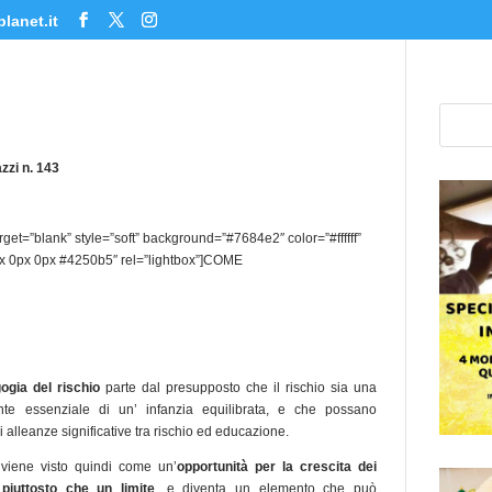
lanet.it
zzi n. 143
rget=”blank” style=”soft” background=”#7684e2″ color=”#ffffff”
px 0px 0px #4250b5″ rel=”lightbox”]COME
ogia del rischio
parte dal presupposto che il rischio sia una
te essenziale di un’ infanzia equilibrata, e che possano
i alleanze significative tra rischio ed educazione.
o viene visto quindi come un’
opportunità per la crescita dei
 piuttosto che un limite
, e diventa un elemento che può