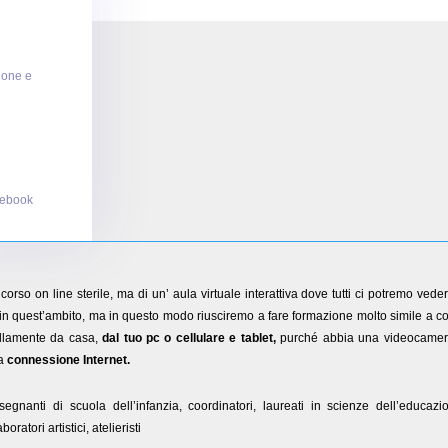
ione e
 ebook
o corso on line sterile, ma di un’ aula virtuale interattiva dove tutti ci potremo vede
in quest’ambito, ma in questo modo riusciremo a fare formazione molto simile a 
uillamente da casa,
dal tuo pc o cellulare e tablet,
purché abbia una videocamer
na
connessione Internet.
nsegnanti di scuola dell’infanzia, coordinatori, laureati in scienze dell’educazi
oratori artistici, atelieristi