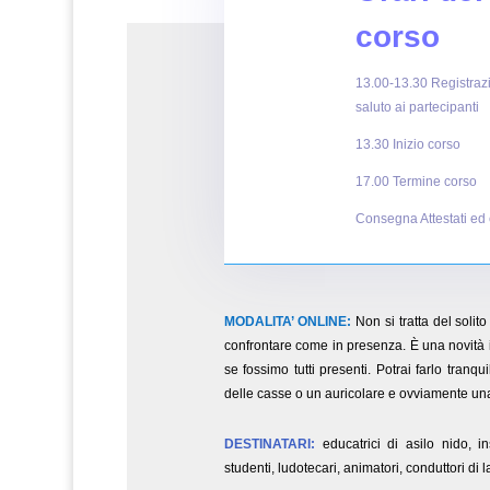
corso
13.00-13.30 Registraz
saluto ai partecipanti
13.30 Inizio corso
17.00 Termine corso
Consegna Attestati ed
MODALITA’ ONLINE:
Non si tratta del solit
confrontare come in presenza. È una novità 
se fossimo tutti presenti. Potrai farlo tranq
delle casse o un auricolare e ovviamente u
DESTINATARI:
educatrici di asilo nido, i
studenti, ludotecari, animatori, conduttori di lab