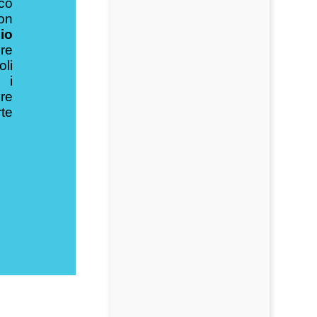
oco
on
io
re
oli
 i
re
te