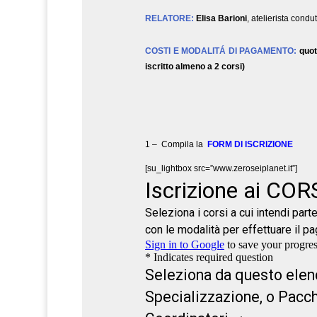
RELATORE:
Elisa Barioni
, atelierista condu
COSTI E MODALITÁ DI PAGAMENTO:
quot
iscritto almeno a 2 corsi)
1 – Compila la
FORM DI ISCRIZIONE
[su_lightbox src=”www.zeroseiplanet.it”]