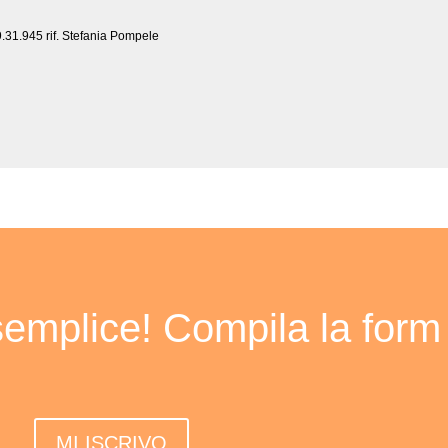
9.31.945 rif. Stefania Pompele
 semplice! Compila la form
MI ISCRIVO