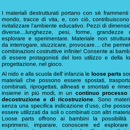
I materiali destrutturati portano con sè frammenti
mondo, tracce di vita, e, con ciò, contribuiscono
rivitalizzare l’ambiente educativo. Pezzi di dimensi
diverse…lunghezze, pesi, forme, grandezze 
esplorare e sperimentare. Materiale non struttura
da interrogare, stuzzicare, provocare… che permet
combinazioni costruttive infinite! Consente ai bamb
di essere protagonisti del loro utilizzo e della l
progettazione, nel gioco.
Al nido e alla scuola dell’ infanzia le
loose parts
so
materiali che possono essere spostati, trasportat
combinati, riprogettati, allineati e smontati e rime
insieme in più modi, in un
continuo processo 
decostruzione e di ricostruzione
. Sono materia
senza una specifica indicazione d’uso, che posso
essere utilizzati da soli o combinati con altri materia
Loose parts offrono ai bambini la possibilità 
esprimersi, imparare, conoscere ed esplorare 