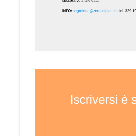
successivo a tale data.
INFO:
segreteria@zeroseiplanet.it
tel. 329.1
Iscriversi è