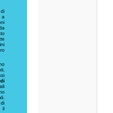
 di
 a
oni
da
to
te
ini
oro
no
i,
ssi
di
li
no
li.
di
il