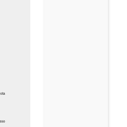
ota
esso