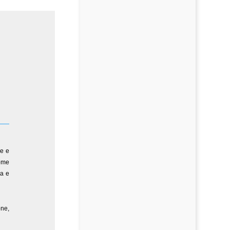
re e
come
a e
one,