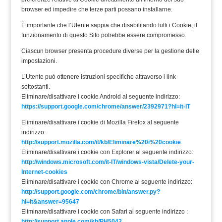
browser ed impedire che terze parti possano installarne.
È importante che l’Utente sappia che disabilitando tutti i Cookie, il
funzionamento di questo Sito potrebbe essere compromesso.
Ciascun browser presenta procedure diverse per la gestione delle
impostazioni.
L’Utente può ottenere istruzioni specifiche attraverso i link
sottostanti.
Eliminare/disattivare i cookie Android al seguente indirizzo:
https://support.google.com/chrome/answer/2392971?hl=it-IT
Eliminare/disattivare i cookie di Mozilla Firefox al seguente
indirizzo:
http://support.mozilla.com/it/kb/Eliminare%20i%20cookie
Eliminare/disattivare i cookie con Explorer al seguente indirizzo:
http://windows.microsoft.com/it-IT/windows-vista/Delete-your-
Internet-cookies
Eliminare/disattivare i cookie con Chrome al seguente indirizzo:
http://support.google.com/chrome/bin/answer.py?
hl=it&answer=95647
Eliminare/disattivare i cookie con Safari al seguente indirizzo :
http://support.apple.com/kb/PH5042