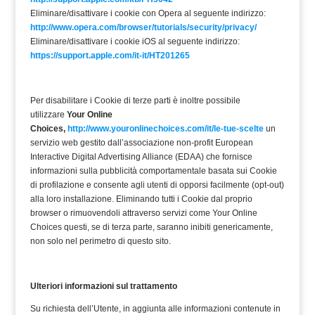
Eliminare/disattivare i cookie con Opera al seguente indirizzo:
http://www.opera.com/browser/tutorials/security/privacy/
Eliminare/disattivare i cookie iOS al seguente indirizzo:
https://support.apple.com/it-it/HT201265
Per disabilitare i Cookie di terze parti è inoltre possibile
utilizzare
Your Online
Choices,
http://www.youronlinechoices.com/it/le-tue-scelte
un
servizio web gestito dall’associazione non-profit European
Interactive Digital Advertising Alliance (EDAA) che fornisce
informazioni sulla pubblicità comportamentale basata sui Cookie
di profilazione e consente agli utenti di opporsi facilmente (opt-out)
alla loro installazione. Eliminando tutti i Cookie dal proprio
browser o rimuovendoli attraverso servizi come Your Online
Choices questi, se di terza parte, saranno inibiti genericamente,
non solo nel perimetro di questo sito.
Ulteriori
informazioni sul trattamento
Su richiesta dell’Utente, in aggiunta alle informazioni contenute in