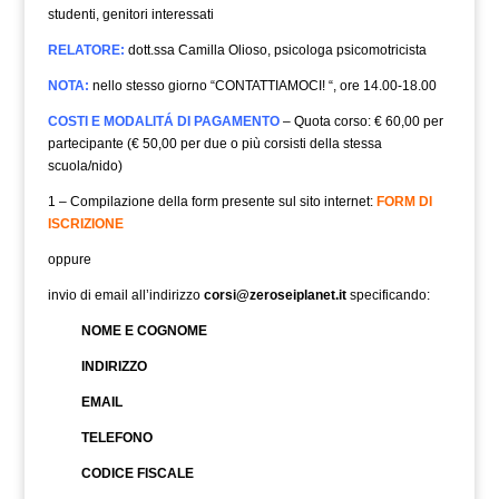
studenti, genitori interessati
RELATORE:
dott.ssa Camilla Olioso, psicologa psicomotricista
NOTA:
nello stesso giorno “CONTATTIAMOCI!
“, ore 14.00-18.00
COSTI E MODALITÁ DI PAGAMENTO
– Quota corso: € 60,00 per
partecipante (€ 50,00 per due o più corsisti della stessa
scuola/nido)
1 – Compilazione della form presente sul sito internet:
FORM DI
ISCRIZIONE
oppure
invio di email all’indirizzo
corsi@zeroseiplanet.it
specificando:
NOME E COGNOME
INDIRIZZO
EMAIL
TELEFONO
CODICE FISCALE