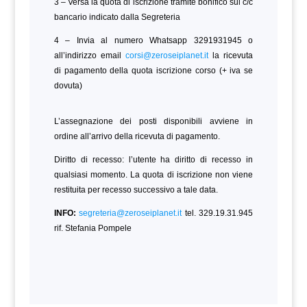
3 – Versa la quota di iscrizione tramite bonifico sul c/c
bancario indicato dalla Segreteria
4 – Invia al numero Whatsapp 3291931945 o
all’indirizzo email
corsi@zeroseiplanet.it
la ricevuta
di pagamento della quota iscrizione corso (+ iva se
dovuta)
L’assegnazione dei posti disponibili avviene in
ordine all’arrivo della ricevuta di pagamento.
Diritto di recesso: l’utente ha diritto di recesso in
qualsiasi momento. La quota di iscrizione non viene
restituita per recesso successivo a tale data.
INFO:
segreteria@zeroseiplanet.it
tel. 329.19.31.945
rif. Stefania Pompele