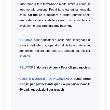
riusciremo a fare formazione molto simile a come se
fossimo tutti presenti. Potrai farlo tranquillamente da
casa,
dal tuo pc o cellulare e tablet,
purché abbia
una videocamera e delle casse o un auricolare e
ovviamente una
connessione Internet.
DESTINATARI:
educatrici di asilo nido, insegnanti di
scuola dell’infanzia, operatori di fattorie didattiche,
agriturismi, settore alberghiero, operatori naturalistici,
studenti.
RELATORE:
dott.ssa
Arianna Faccioli
, pedagogista
COSTI E MODALITÁ DI PAGAMENTO:
quota corso
€ 60,00 per partecipante (per 2 o più partecipanti €.
50 cad; agevolazioni per gruppi)