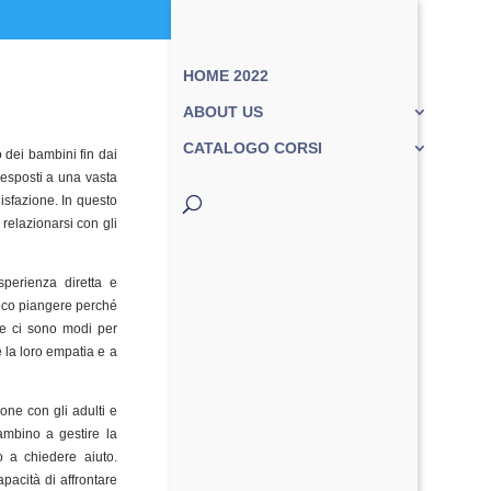
HOME 2022
ABOUT US
CATALOGO CORSI
 dei bambini fin dai
o esposti a una vasta
disfazione. In questo
relazionarsi con gli
sperienza diretta e
oco piangere perché
e ci sono modi per
 la loro empatia e a
ione con gli adulti e
mbino a gestire la
o a chiedere aiuto.
apacità di affrontare