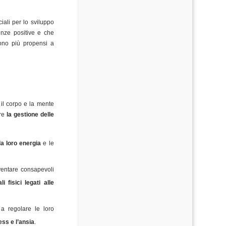
ciali per lo sviluppo
enze positive e che
sono più propensi a
 il corpo e la mente
are
la gestione delle
la loro energia
e le
iventare consapevoli
li fisici legati alle
 a regolare le loro
ress e l’ansia
.