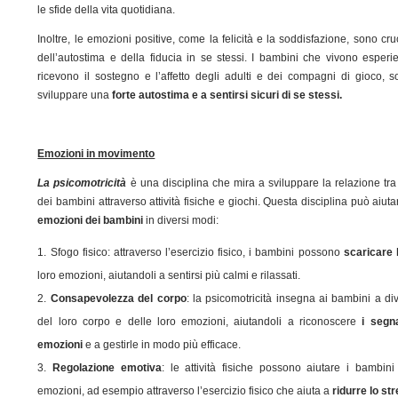
le sfide della vita quotidiana.
Inoltre, le emozioni positive, come la felicità e la soddisfazione, sono cru
dell’autostima e della fiducia in se stessi. I bambini che vivono esperi
ricevono il sostegno e l’affetto degli adulti e dei compagni di gioco, 
sviluppare una
forte autostima e a sentirsi sicuri di se stessi.
Emozioni in movimento
La psicomotricità
è una disciplina che mira a sviluppare la relazione tra
dei bambini attraverso attività fisiche e giochi. Questa disciplina può aiut
emozioni dei bambini
in diversi modi:
Sfogo fisico: attraverso l’esercizio fisico, i bambini possono
scaricare 
loro emozioni, aiutandoli a sentirsi più calmi e rilassati.
Consapevolezza del corpo
: la psicomotricità insegna ai bambini a d
del loro corpo e delle loro emozioni, aiutandoli a riconoscere
i segna
emozioni
e a gestirle in modo più efficace.
Regolazione emotiva
: le attività fisiche possono aiutare i bambini
emozioni, ad esempio attraverso l’esercizio fisico che aiuta a
ridurre lo st