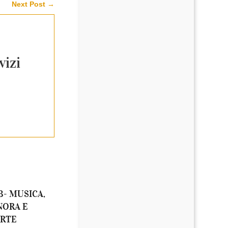
Next Post
→
vizi
 3- MUSICA,
NORA E
ARTE