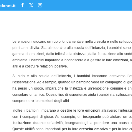
lanet.it
Le emozioni giocano un ruolo fondamentale nella crescita e nello sviluppo
primi anni di vita. Sia al nido che alla scuola dell’infanzia, i bambini son
gamma di emozioni, dalla felicità alla tristezza, dalla frustrazione alla sod
ambiente, i bambini imparano a riconoscere e a gestire le loro emozioni, a 
altri e a costruire relazioni positive.
Al nido e alla scuola dell’infanzia, i bambini imparano attraverso l’e
l’osservazione. Ad esempio, quando un bambino vede un compagno di gi
ha perso un gioco, impara che la tristezza è un’emozione comune e ch
consolare un amico. Questo tipo di esperienze aiuta i bambini a sviluppare
comprendere le emozioni degli altri.
Inoltre, i bambini imparano a
gestire le loro emozioni
attraverso l’interaz
con i compagni di gioco. Ad esempio, un insegnante può aiutare un ba
frustrazione durante un’attività, insegnandogli a prendere una pausa 
Queste abilità sono importanti per la loro
crescita emotiva
e per la loro c