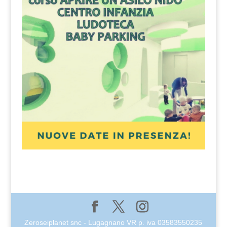
Zeroseiplanet snc - Lugagnano VR p. iva 03583550235