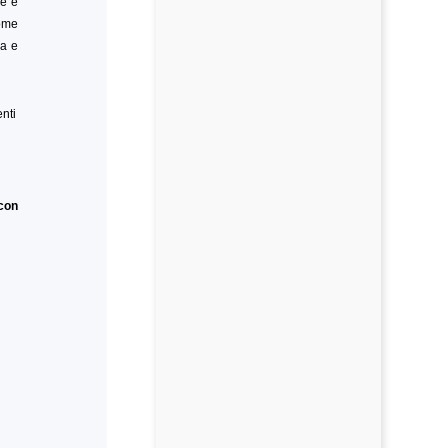
re e
come
a e
nti
 con