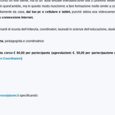
o corso on line sterile, ma di un’ aula virtuale interattiva dove tutti ci potremo vede
in quest’ambito, ma in questo modo riusciremo a fare formazione molto simile a 
uillamente da casa,
dal tuo pc o cellulare e tablet,
purché abbia una videocamer
na
connessione Internet.
gnanti di scuola dell’infanzia, coordinatori, laureati in scienze dell’educazione,
stude
tta
, pedagogista e coordinatrice
ta corso € 60,00 per partecipante (agevolazioni: €. 50,00 per partecipazione
o Coordinatori
)
oseiplanet.it
specificando: