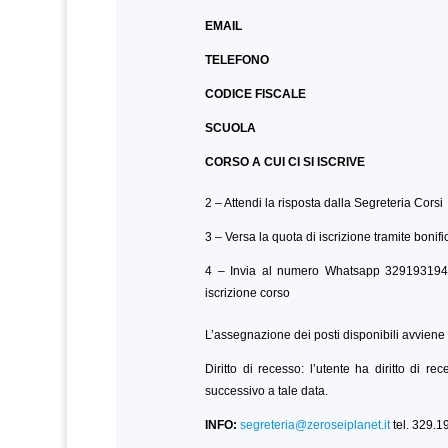
EMAIL
TELEFONO
CODICE FISCALE
SCUOLA
CORSO A CUI CI SI ISCRIVE
2 – Attendi la risposta dalla Segreteria Corsi
3 – Versa la quota di iscrizione tramite bonif
4 – Invia al numero Whatsapp 3291931945
iscrizione corso
L’assegnazione dei posti disponibili avviene 
Diritto di recesso: l’utente ha diritto di 
successivo a tale data.
INFO:
segreteria@zeroseiplanet.it
tel. 329.1