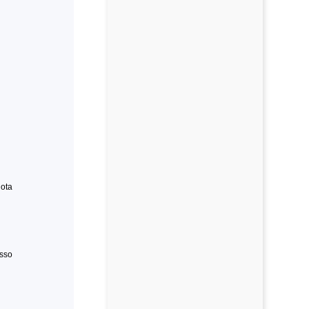
ota
esso