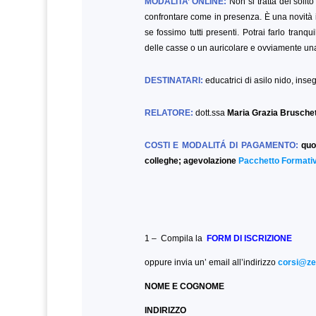
MODALITA’ ONLINE:
Non si tratta del solit
confrontare come in presenza. È una novità 
se fossimo tutti presenti. Potrai farlo tranq
delle casse o un auricolare e ovviamente u
DESTINATARI:
educatrici di asilo nido, inse
RELATORE:
dott.ssa
Maria Grazia Brusche
COSTI E MODALITÁ DI PAGAMENTO:
quo
colleghe; agevolazione
Pacchetto Formativ
1 – Compila la
FORM DI ISCRIZIONE
oppure invia un’ email all’indirizzo
corsi@zer
NOME E COGNOME
INDIRIZZO