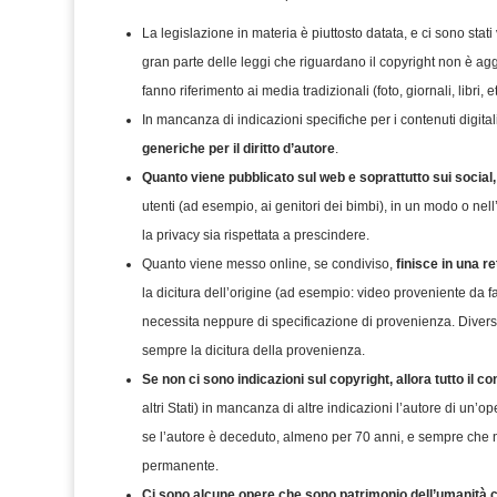
La legislazione in materia è piuttosto datata, e ci sono stat
gran parte delle leggi che riguardano il copyright non è ag
fanno riferimento ai media tradizionali (foto, giornali, libri, et
In mancanza di indicazioni specifiche per i contenuti digit
generiche per il diritto d’autore
.
Quanto viene pubblicato sul web e soprattutto sui social,
utenti (ad esempio, ai genitori dei bimbi), in un modo o nell
la privacy sia rispettata a prescindere.
Quanto viene messo online, se condiviso,
finisce in una r
la dicitura dell’origine (ad esempio: video proveniente da f
necessita neppure di specificazione di provenienza. Diversa
sempre la dicitura della provenienza.
Se non ci sono indicazioni sul copyright, allora tutto il c
altri Stati) in mancanza di altre indicazioni l’autore di un’op
se l’autore è deceduto, almeno per 70 anni, e sempre che nel
permanente.
Ci sono alcune opere che sono patrimonio dell’umanità 