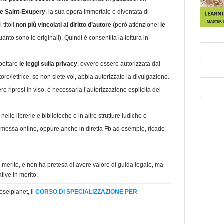
 de Saint-Exupery
, la sua opera immortale è diventata di
 titoli
non più vincolati al diritto d’autore
(però attenzione!
le
quanto sono le originali). Quindi è consentita la lettura in
pettare
le leggi sulla privacy
, ovvero essere autorizzata dai
ttore/lettrice, se non siete voi, abbia autorizzato la divulgazione.
 ripresi in viso, è necessaria l’autorizzazione esplicita dei
 nelle librerie e biblioteche e in altre strutture ludiche e
messa online, oppure anche in diretta Fb ad esempio, ricade
 merito, e non ha pretesa di avere valore di guida legale, ma
tive in merito.
seiplanet, il
CORSO DI SPECIALIZZAZIONE PER