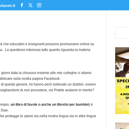
lanet.it
ività che educatori e insegnanti possono promuovere online su
asa. La questione interessa tutto quanto riguarda la materia
 giorni data la chiusura insieme alle mie colleghe ci stiamo
pubblicare sulla nostra pagina Facebook.
eo di questo genere, mi hanno però sollevato un dubbio: ovvero
 consigliandomi di non procedere, voi Potete aiutarmi in merito?
esempio,
un libro di favole o anche un libretto per bambini
) è
a Siae.
che protegge le opere sia nella nostra lingua sia in altre lingue