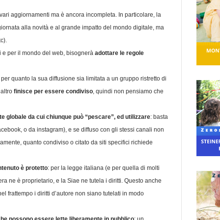
i vari aggiornamenti ma è ancora incompleta. In particolare, la
giornata alla novità e al grande impatto del mondo digitale, ma
c).
ali e per il mondo del web, bisognerà
adottare le regole
per quanto la sua diffusione sia limitata a un gruppo ristretto di
’altro
finisce per essere condiviso
, quindi non pensiamo che
ete globale da cui chiunque può “pescare”, ed utilizzare
: basta
acebook, o da instagram), e se diffuso con gli stessi canali non
mente, quanto condiviso o citato da siti specifici richiede
ontenuto è protetto
: per la legge italiana (e per quella di molti
era ne è proprietario, e la Siae ne tutela i diritti. Questo anche
 frattempo i diritti d’autore non siano tutelati in modo
che possono essere lette liberamente in pubblico
: un