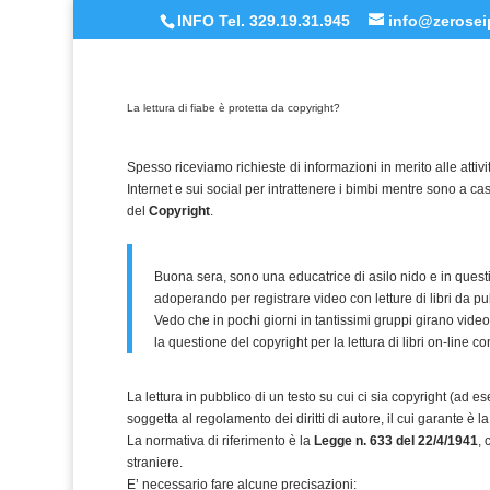
INFO Tel. 329.19.31.945
info@zeroseip
La lettura di fiabe è protetta da copyright?
Spesso riceviamo richieste di informazioni in merito alle att
Internet e sui social per intrattenere i bimbi mentre sono a c
del
Copyright
.
Buona sera, sono una educatrice di asilo nido e in questi
adoperando per registrare video con letture di libri da 
Vedo che in pochi giorni in tantissimi gruppi girano vid
la questione del copyright per la lettura di libri on-line
La lettura in pubblico di un testo su cui ci sia copyright (ad 
soggetta al regolamento dei diritti di autore, il cui garante è l
La normativa di riferimento è la
Legge n. 633 del 22/4/1941
, 
straniere.
E’ necessario fare alcune precisazioni: