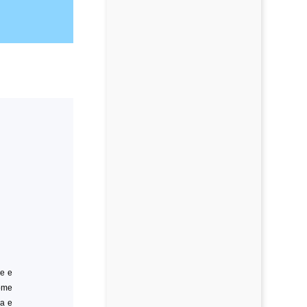
re e
come
a e