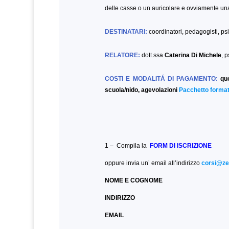
delle casse o un auricolare e ovviamente u
DESTINATARI:
coordinatori, pedagogisti, ps
RELATORE:
dott.ssa
Caterina Di Michele
, 
C
OSTI E MODALITÁ DI PAGAMENTO:
qu
scuola/nido, agevolazioni
Pacchetto format
1 – Compila la
FORM DI ISCRIZIONE
oppure invia un’ email all’indirizzo
corsi@zer
NOME E COGNOME
INDIRIZZO
EMAIL