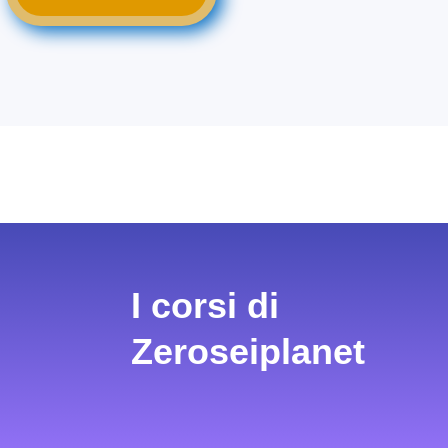
I corsi di
Zeroseiplanet