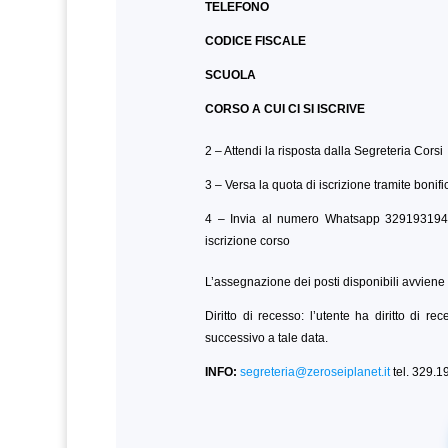
TELEFONO
CODICE FISCALE
SCUOLA
CORSO A CUI CI SI ISCRIVE
2 – Attendi la risposta dalla Segreteria Corsi
3 – Versa la quota di iscrizione tramite bonif
4 – Invia al numero Whatsapp 3291931945
iscrizione corso
L’assegnazione dei posti disponibili avviene 
Diritto di recesso: l’utente ha diritto di 
successivo a tale data.
INFO:
segreteria@zeroseiplanet.it
tel. 329.1