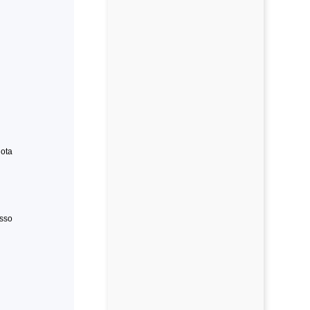
ota
esso