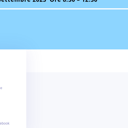
ne
 ebook