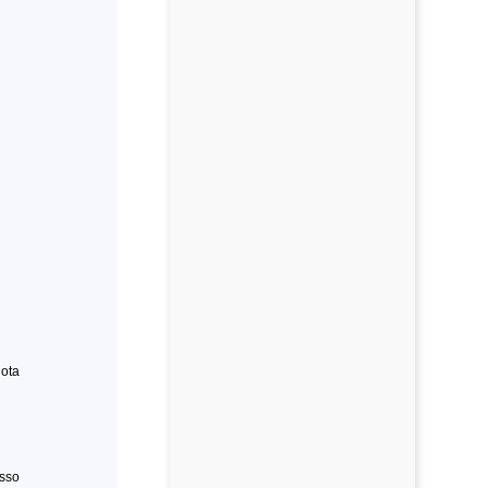
ota
esso