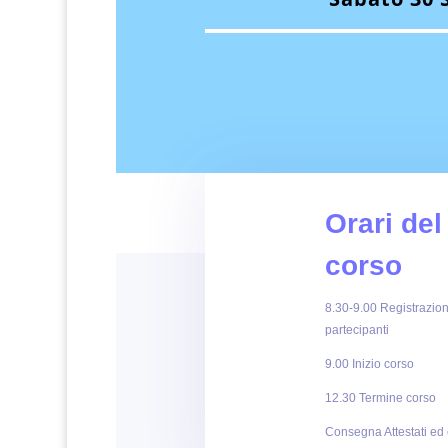
Orari del
corso
8.30-9.00 Registrazio
partecipanti
9.00 Inizio corso
12.30 Termine corso
Consegna Attestati ed