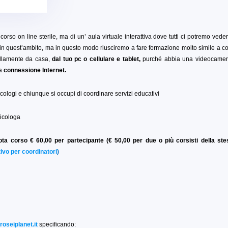
o corso on line sterile, ma di un’ aula virtuale interattiva dove tutti ci potremo vede
in quest’ambito, ma in questo modo riusciremo a fare formazione molto simile a 
uillamente da casa,
dal tuo pc o cellulare e tablet,
purché abbia una videocamer
na
connessione Internet.
icologi e chiunque si occupi di coordinare servizi educativi
sicologa
ota corso € 60,00 per partecipante (€ 50,00 per due o più corsisti della st
ivo per coordinatori
)
oseiplanet.it
specificando: