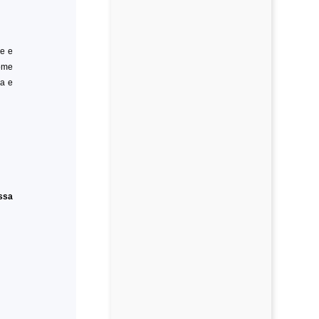
re e
come
a e
essa