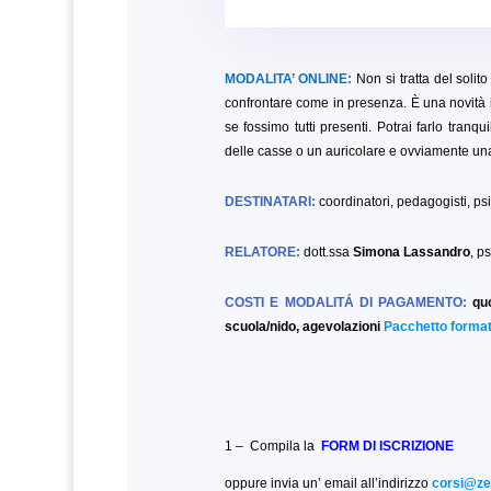
MODALITA’ ONLINE:
Non si tratta del solit
confrontare come in presenza. È una novità 
se fossimo tutti presenti. Potrai farlo tranq
delle casse o un auricolare e ovviamente u
DESTINATARI:
coordinatori, pedagogisti, ps
RELATORE:
dott.ssa
Simona Lassandro
, p
COSTI E MODALITÁ DI PAGAMENTO:
qu
scuola/nido, agevolazioni
Pacchetto format
1 – Compila la
FORM DI ISCRIZIONE
oppure invia un’ email all’indirizzo
corsi@zer