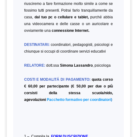
riusciremo a fare formazione molto simile a come se
fossimo tutti presenti. Potrai farlo tranquillamente da
casa,
dal tuo pc o cellulare e tablet,
purché abbia
una videocamera e delle casse o un auricolare e
ovviamente una
connessione Internet.
DESTINATARI:
coordinatori, pedagogisti, psicologi e
chiunque si occupi di coordinare servizi educativi
RELATORE:
dott.ssa
Simona Lassandro
, psicologa
COSTI E MODALITÁ DI PAGAMENTO:
quota corso
€ 60,00 per partecipante (€ 50,00 per due o più
corsisti della stessa scuola/nido,
agevolazioni
Pacchetto formativo per coordinatori
)
1 – Compila la
FORM DI ISCRIZIONE